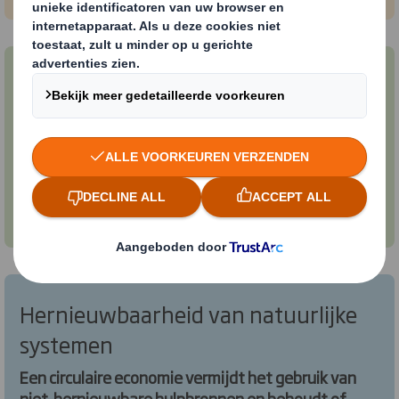
hergebruik, herfabricage en recycling om
producten, onderdelen en materialen in de
economie te laten circuleren.
Designoplossingen om afval en
vervuiling tegen te gaan
Een circulaire economie stimuleert/zoekt
designoplossingen om negatieve effecten van
economische activiteit tegen te gaan die schade
toebrengen aan de menselijke gezondheid en
natuurlijke systemen. Dit omvat onder andere het
vrijkomen van broeikasgassen en gevaarlijke
stoffen, de vervuiling van lucht, land en water.
Hernieuwbaarheid van natuurlijke
systemen
Een circulaire economie vermijdt het gebruik van
niet-hernieuwbare hulpbronnen en behoudt of