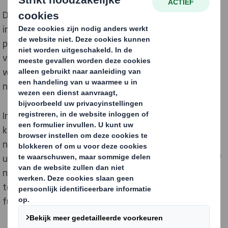
Dit betekent d
at we, door producten, apparatuur en
infrastructuur langer in gebruik te houden, de
productiviteit van deze hulpbronnen verbeteren. Dit
vermindert onze vraag naar hulpbronnen drastisch,
waardoor een duurzamere samenleving ontstaat voor
nu en voor toekomstige generaties.
In een circulair economiemodel is het de bedoeling de
kloof te dichten tussen de productie en de cycli van de
natuurlijke ecosystemen - waarvan de mens
uiteindelijk afhankelijk is. Het gaat er als recyclebedrijf
niet om 'minder slecht' te zijn, maar om een economie
te creëren die in harmonie met onze natuurlijke wereld
functioneert.