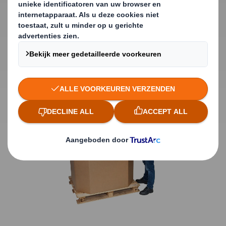
Waarom kiezen voor
octabins van DS Smith?