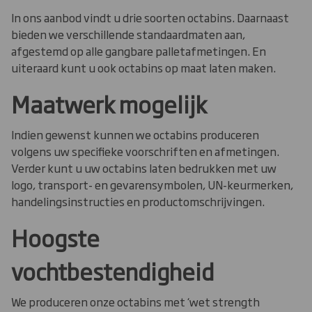
uw personeel en vermindert de kans op
100% recyclebaar
In ons aanbod vindt u drie soorten octabins. Daarnaast
ergonomische klachten. De Ready4Use
bieden we verschillende standaardmaten aan,
Heavy duty
octabin is verkrijgbaar in reguliere uitvoering
afgestemd op alle gangbare palletafmetingen. En
golfkartonnen
en telescopische uitvoering.
uiteraard kunt u ook octabins op maat laten maken.
constructie
Maatwerk mogelijk
Geschikt voor (semi)bulkgoederen zoals:
Poeders
Indien gewenst kunnen we octabins produceren
Kunststof korrels
volgens uw specifieke voorschriften en afmetingen.
Diepvriesgroenten
Verder kunt u uw octabins laten bedrukken met uw
Kleine componenten
logo, transport- en gevarensymbolen, UN-keurmerken,
handelingsinstructies en productomschrijvingen.
Afhankelijk van de toepassing kunt u reguliere
octabins ook hergebruiken.
Hoogste
vochtbestendigheid
We produceren onze octabins met ‘wet strength