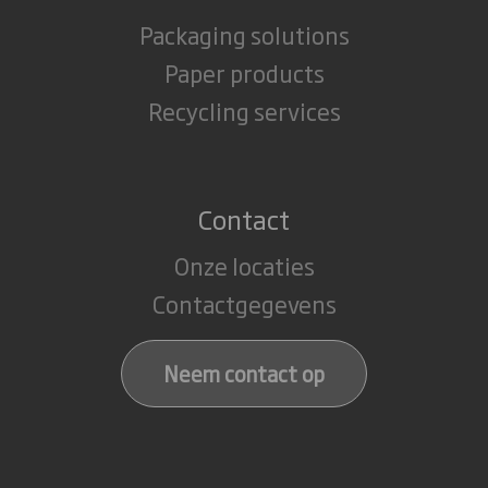
G-krachten bij koerswijzigingen
Packaging solutions
Temperatuur- en vochtigheidswisselingen
Paper products
Recycling services
Condensatie binnen containers
Contact
Onze locaties
Contactgegevens
Neem contact op