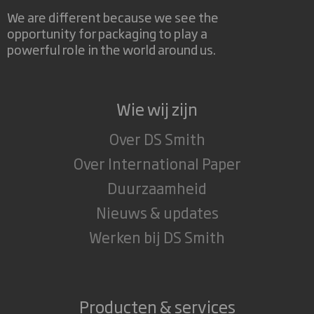
G-krachten bij opstijgen, landen en
We are different because we see the
turbulentie
opportunity for packaging to play a
powerful role in the world around us.
Containerhandling (bijv. stapelaars)
Schokken bij het oppakken en neerzetten
Wie wij zijn
Over DS Smith
G-krachten bij snelle bewegingen of onjuiste
plaatsing
Over International Paper
Duurzaamheid
Maritiem transport
Nieuws & updates
Werken bij DS Smith
Trillingen door motoren en golven
Schokken bij ruwe zee
Producten & services