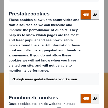
Geschikt voor zware industrie (heavy-duty)
Beschikbaar voor alle gangbare palletafmetingen;
Goed stapelbaar (hoge drukweerstand)
Tot 1250 kg capaciteit bij één-op-één stapeling
Voordeliger dan big bags en kunststof containers
Plat geleverd voor maximale opslagruimte en
minimale transportkosten
Carousel. Use previous and next buttons to move betwe