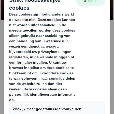
ONTDEK MEER OVER OCTABINS
Wat zijn octabins?
Octabins zijn achthoekige golfkartonverpakkingen voor
het opslaan en transporteren van industriële
(semi)bulkgoederen zoals poeders,
kunststofgranulaten en andere losse producten.
Dit verpakkingstype is een globaal geaccepteerde IBC-
vorm (Intermediate Bulk Container) en voldoet aan de
strengste eisen voor weg- en maritiem transport.
Duurzaam en 100% recyclebaar