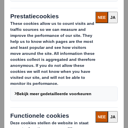
verpakkingen zijn relatief licht, maar kennen de
robuustheid van een houten krat.
De verpakkingen zijn goed recyclebaar op de
uitpaklocatie en zijn kostprijstechnisch een stuk
interessanter. Zowel de kopschotten als de
geïntegreerde palletconstructies kunnen uitgevoerd
worden in hout of Heavy Duty golfkarton.
Voordelen:
Kostprijstechnisch interessant
Robuust, stevig en lichtgewicht tegelijk
Beter recyclebaar dan een houten krat
Carousel. Use previous and next buttons to move betwe