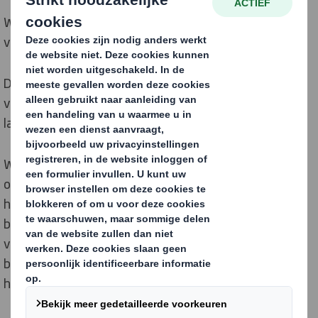
We nemen maatregelen om afval en vervuiling te
voorkomen en om materialen in gebruik te houden.
De circulaire economie is ontworpen om afval en
vervuiling te elimineren en materialen en producten
langer in gebruik te houden.
We maken gebruik van onze Circular Design Principles
om onze klanten te helpen circulariteit te omarmen en
helpen hen zo hun bredere duurzaamheidsdoelen te
bereiken. Door 100% recyclebare of herbruikbare
verpakkingen te ontwerpen en onze klanten te helpen
bij het elimineren van moeilijk te recyclen plastics,
houden we materialen langer in gebruik.