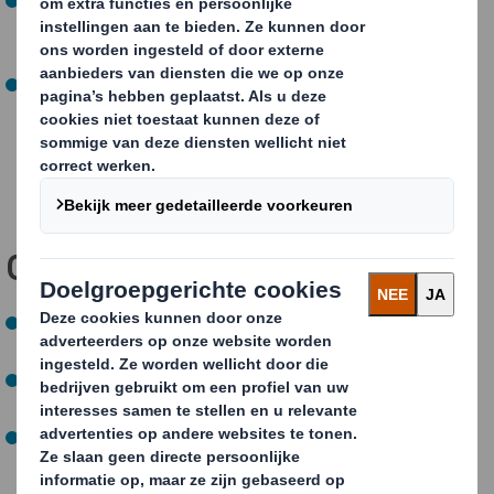
stuks probleemplastic uit de schappen van
supermarkten te halen (een jaar eerder behaald)
Uiterlijk in 2025 testen we tot 5 hergebruik-pilots en
blijven we 100% recyclebare of herbruikbare
verpakkingen produceren (behaald)
Onze
NEXT-doelstellingen
Uiterlijk in 2030 optimaliseren we elke vezel voor elke
supply chain (op schema)
Uiterlijk in 2030 sturen we geen afval meer naar de
stortplaats (op schema)
Uiterlijk in 2030 streven we ernaar dat al onze
verpakkingen worden gerecycled of hergebruikt (op
schema)