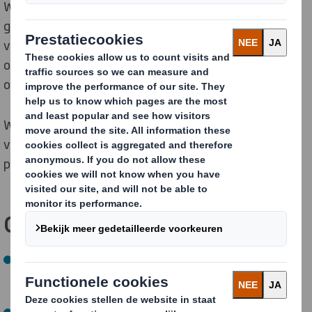
We zorgen ervoor dat er niet meer materiaal wordt
gebruikt dan nodig is en optimaliseren verpakkingen
voor individuele supply chains. Dit vermindert de druk
op natuurlijke hulpbronnen en de hoeveelheid afval die
op de stortplaats terechtkomt.
We blijven innoveren in nieuwe gebieden, inclusief het
verkennen van oplossingen voor hergebruik om ons
product langer in gebruik te houden.
Onze
NOW-
doelstellingen
Uiterlijk in 2025 optimaliseren we vezelgebruik voor
individuele supply chains in 100% van onze nieuwe
verpakkingsoplossingen (96% behaald)
Uiterlijk in 2025 helpen we onze klanten om 1 miljard