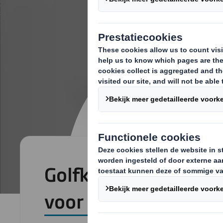
Golfkartonnen verp
voor de drankenindu