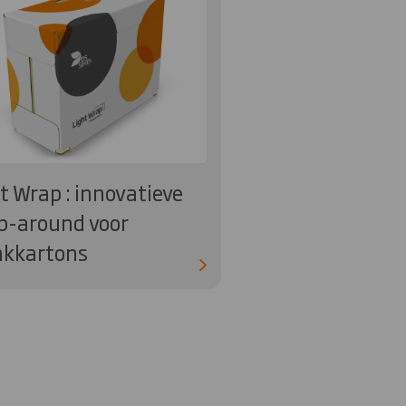
t Wrap : innovatieve
p-around voor
nkkartons