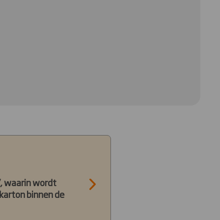
”, waarin wordt
fkarton binnen de