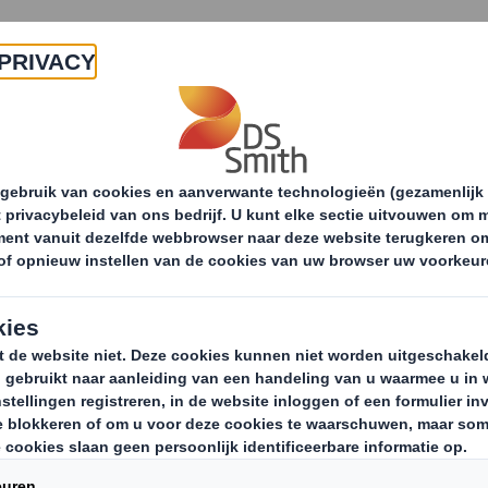
Producten & Services
Duurzaamheid
Nie
Verpakkingen
Retailverpakkingen
Dran
Dra
Golfkartonnen 
foutloze ver