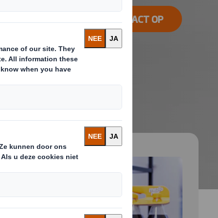
NEEM CONTACT OP
 and next buttons to move between slides. Only the cu