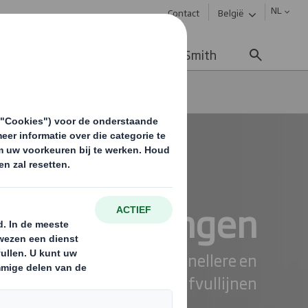
NL
Contact
België
uws & updates
Werken bij DS Smith
kverpakkingen
nkverpakkingen
oplossingen op maat voor snellere en
werking op uw dranken- & afvullijnen