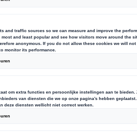
akkingen
Carousel. Use previous
strie