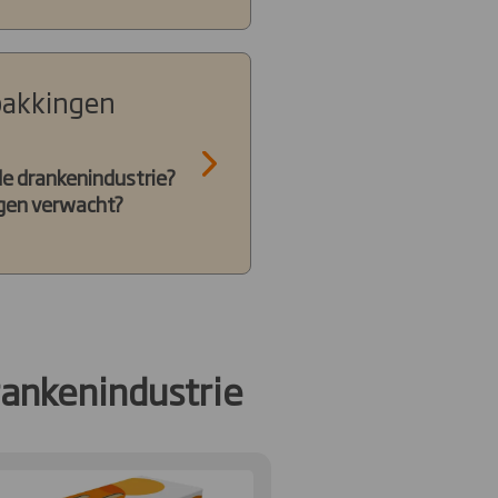
pakkingen
de drankenindustrie?
gen verwacht?
rankenindustrie