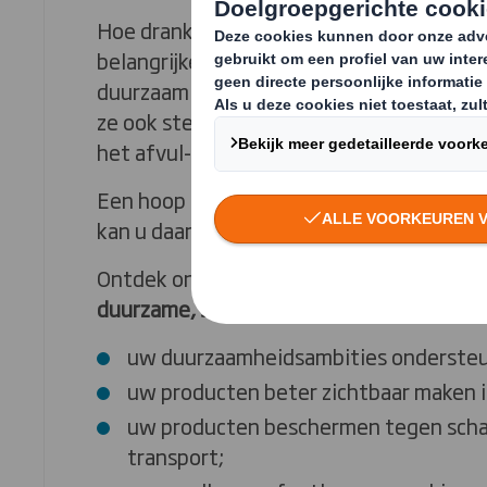
Hoe dranken worden verpakt en gepresen
belangrijker dan ooit. Zo moeten verpakk
duurzaam zijn en opvallen in de winkelr
ze ook stevigheid bieden en makkelijk te i
het afvul- en verpakkingsproces.
Een hoop factoren om rekening mee te h
kan u daarbij helpen.
Ontdek onze mogelijkheden en creëer s
duurzame, stevige en bedrukte drankver
uw duurzaamheidsambities onderste
uw producten beter zichtbaar maken i
uw producten beschermen tegen schad
transport;