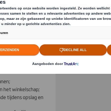
teerd is
Previous slide
ingen enerzijds
ekken. Anders moeten
ntegreren zijn in
Klik om de afbeelding t
ouden dus. DS Smith
amen met ons
pakkingen
die:
unen;
n het winkelschap;
e tijdens opslag en