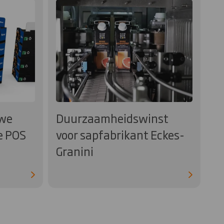
uwe
Duurzaamheidswinst
e POS
voor sapfabrikant Eckes-
Granini