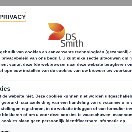
Producten & Services
Duurzaamheid
Nie
eports & whitepapers
whitepaper drankverpakkin
White
de d