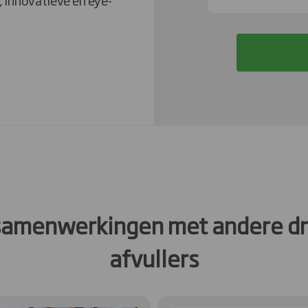
 innovatieve én eye-
samenwerkingen met andere dr
afvullers