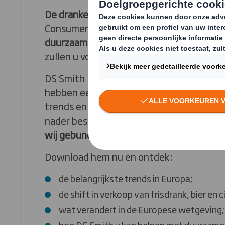
De drankenindustrie staat voor een flink 
Consumenten laten zich in toenemende m
duurzaamheid en gezondheid
en komend
zullen u voor nieuwe uitdagingen stellen
DS Smith is in staat u bij te staan in deze
hebben een diepgaande analyse uitgevoe
trends en hebben de Nederlandse en Bel
nader bestudeerd.
De resultaten van on
wij gebundeld in deze whitepaper.
Download hem nu en ontdek:
de belangrijkste trends in Europa;
de shift in verkoop van frisdrank, bier en c
wat verandert in de Europese wetgeving;