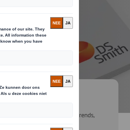
per en ontdek niet alleen de trends,
op in kunt spelen.