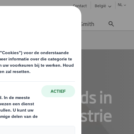
NL
Contact
België
uws & updates
Werken bij DS Smith
gen
paper: trends in
rankenindustrie