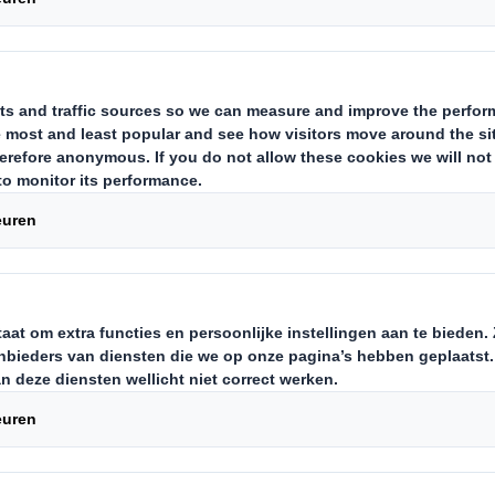
Download nu
n de
-markt
Download de whitepa
maar ook hoe u hier 