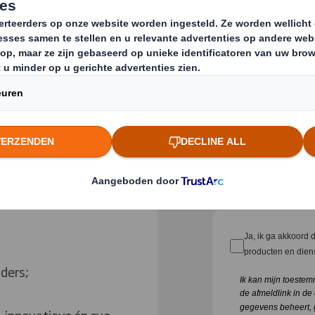
aantal uitdagingen.
ate leiden door
Voornaam
e
wetswijzigingen
.
Email
 uitdagingen. Wij
rd van de Europese
gische markten
Bedrijfsnaam
s onderzoek hebben
Ja, ik ga akkoord 
producten en dien
iders;
Ik kan mijn toeste
de afmeldlink in de
gegevens beheert, 