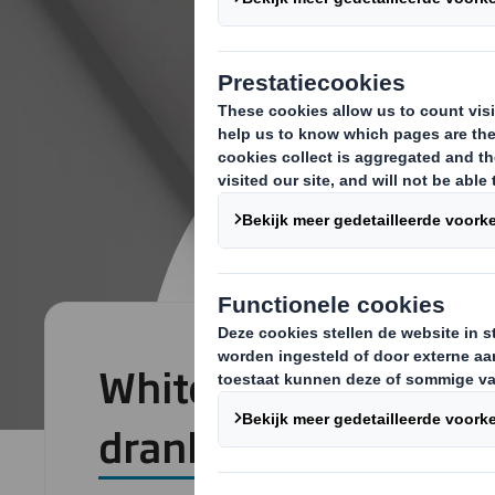
Whitepaper: trends i
drankenindustrie & 