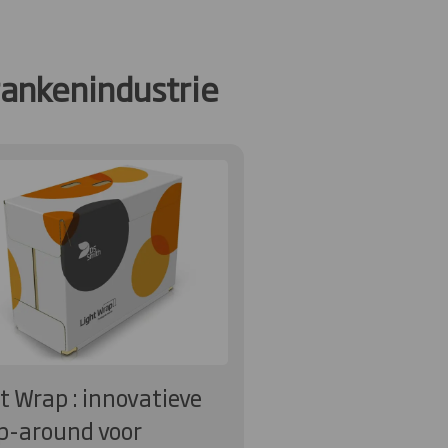
rankenindustrie
t Wrap : innovatieve
p-around voor