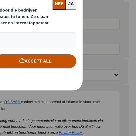
Achternaam
Telefoon
Land
dat
DS Smith
contact met mij opneemt of informatie stuurt over
sten.
mming voor marketingcommunicatie op elk moment intrekken via
 e-mail berichten.
Voor meer informatie over hoe DS Smith uw
gebruikt en beschermt, leest u onze
Privacy Policy
.