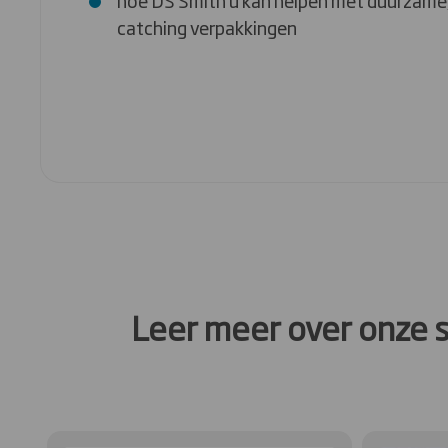
hoe DS Smith u kan helpen met duurzame,
catching verpakkingen
Leer meer over onze 