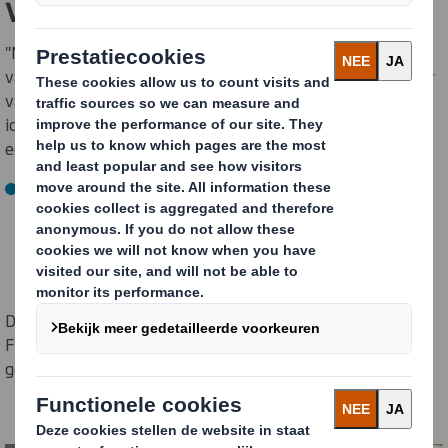
vruchtensapfabrikant
"Meer dan 30% van alle verkochte sappen in Finland zijn
van onze hand," aldus Juha Helokoski, de Managing Director
van Eckes-Granini Finland. Al generaties lang zijn de
iconische sapmerken Marli Juissi, Vital, Mehukatti en Trip
een begrip onder de Finnen.
In de vroege jaren 2000 werden de Finse bedrijven
onderdeel van Europa's leidende sapbedrijf Eckes-
Granini, met internationale merken zoals Granini, God
Morgon en Rynkeby.
Dit heeft geleid tot aanzienlijke nieuwe investeringen in
Finland en over het algemeen zijn we sterker
gepositioneerd dan ooit." voegt Helokoski toe.