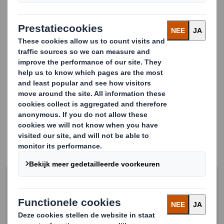
3 cijfers om te onthouden
9% van de shoppers ontving dat jaar een
beschadigd product en 25% een beschadigde
buitenverpakking.
51% van de Nederlandse en 42% van de
Belgische shoppers noemt gemakkelijk te
openen als een van de belangrijkste kenmerken
Ruim 1 op de 10 e-shoppers stopt met bestellen
bij te veel verpakkingsmateriaal
Download de whitepaper en ontdek niet alleen de
trends, maar ook hoe u hier op in kunt spelen.