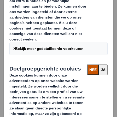
Voornaam
Achternaam
Email
Telefoon
Bedrijfsnaam
Land