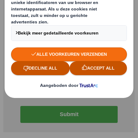
Ja, ik ga akkoord dat
DS Smith
contact met mij
opneemt of informatie stuurt over producten en
diensten.
Ik kan mijn toestemming voor
marketingcommunicatie op elk moment intrekken
via de afmeldlink in de e-mail berichten.
Voor meer
informatie over hoe DS Smith uw gegevens
beheert, gebruikt en beschermt, leest u onze
Privacy Policy
.
Submit