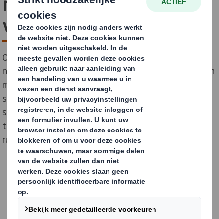
nieuwe
verpakkingsstrategie
Online webshop Winparts schakelde over op een
nieuwe verpakkingsstrategie om de jaarlijkse groei van
maar liefst 20% te kunnen blijven ondersteunen en
schafte een nieuwe inpakmachine aan. De
samenwerking met DS Smith zorgt ervoor dat het
toenemend aantal pakketjes, zonder onnodige lege
ruimte, ingepakt en verzonden kunnen worden.