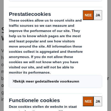
NEEM CONTACT OP
Sneller inpakken van
webshoporders
Vorig jaar kwam Winparts op een punt dat de grote
hoeveelheid pakketjes een uitdaging werd. Eerder
optimaliseerde men al het assortiment van dozen op
maat, maar om te kunnen blijven groeien werd
besloten om verder te automatiseren.
Men stapte over
op fanfold karton
, ook wel
eindloos golfkarton
genoemd en installeerde een gloednieuwe
inpakmachine.