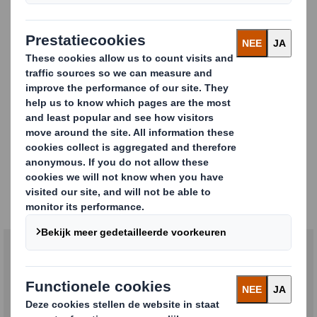
Smith zien hoe printtechnologie zich heeft ontwikkeld
tot een essentieel onderdeel van
verpakkingsontwerp.
Het webinar is gericht op professionals die betrokken
zijn bij beslissingen rondom verpakkingen, zoals
marketing‑ en brandmanagers, trade marketeers en
procurement‑specialisten.
👉 Meer informatie en registratie via de
Engelstalige
inschrijfpagina
Kunt u niet live deelnemen? De sessie is na afloop on
demand beschikbaar.
Carousel. Use previous and next buttons to move betw