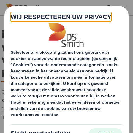
Skip to main content
DS Smith organiseert
webinar over de kracht
van print in
retailverpakkingen
DS Smith organiseert op 20 mei het webinar “Win the
shelf, win the shopper”, waarin wordt ingegaan op de
rol van hoogwaardige print op golfkarton binnen de
moderne retailomgeving.