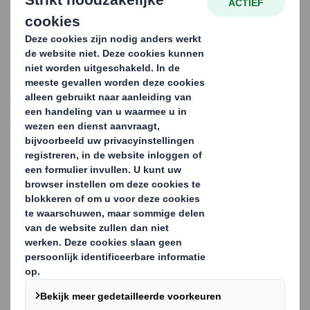
Win the shelf, win the
shopper
Tijdens het Engelstalige webinar wordt toegelicht hoe
verpakkingen, in combinatie met hoogwaardige print
en consistente kleurweergave, kunnen bijdragen aan
meer zichtbaarheid, herkenning en conversie in het
schap.
Aan de hand van praktijkcases uit onder meer de
drankensector, premium food en beauty & care laat DS