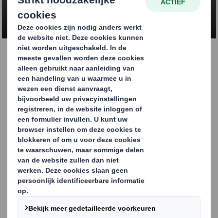
NEEM CONTACT OP
Platen golfkarton
Golfkartonnen platen kunnen worden gebruikt om
ladingen te bevestigen en verschillende producten van
elkaar te scheiden. Ze worden tevens gebruikt als
hulpmiddel bij het stapelen, als tussenlaag tussen
karton en goederen op de pallets. We kunnen van enkel-
tot triple golf platen produceren, bedrukt of
onbedrukt, in wit of bruin, met of zonder afgeronde
hoeken en in verschillende andere variaties.
Golfkartonnen platen worden op maat gesneden via