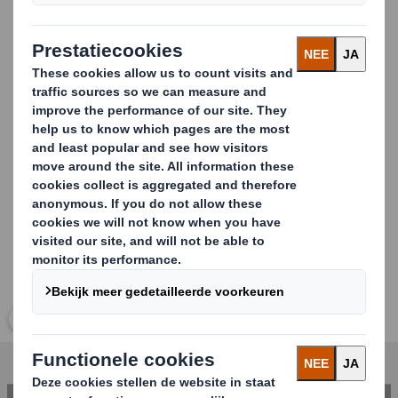
onze golfkartonmachine of, indien nodig verder bewerkt
op onze verwerkingsmachines. Rechthoekige platen
wordt op hoge snelheid direct vanaf onze
golfkartonmachine op pallets geproduceerd.
Nabewerkingen zoals bedrukkingen en stanzingen
worden later in het proces toegevoegd.
Carousel. Use previous and next buttons to move betwe
Klik om de afbeelding te vergroten