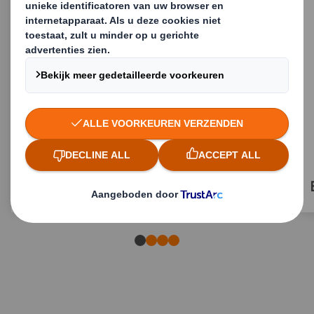
Amerikaanse vouwdoos