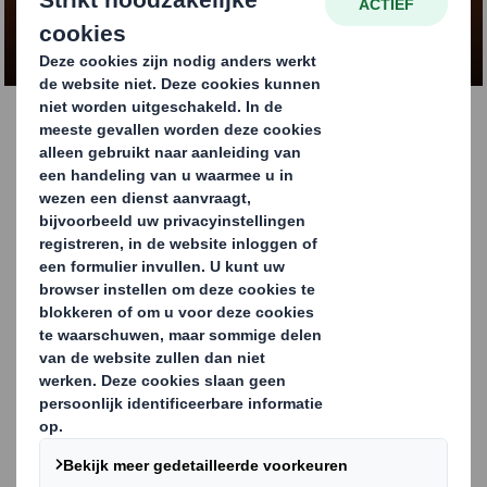
NEEM CONTACT OP
Reduceer lege ruimte in
uw verpakking met
eindloos karton
Fanfold of eindloos karton is een “eindeloze” plaat
golfkarton dat zigzag op een pallet is gestapeld. Het
wordt gebruikt om om elke zending op maat te
verpakken zodat er zo min mogelijk lege ruimte wordt
verstuurd. Een verwerkingsmachine maakt elke