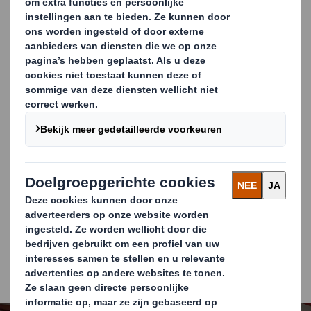
tijdens de keuze, aanschaf en plaatsing van een
betrouwbare machine, bent u gegarandeerd dat het
karton optimaal op de machine is afgesteld en
geniet u van storingsvrije, snelle, inpak- en
levertijden.
U heeft geen grote hoeveelheden verschillende
doosformaten meer nodig omdat de maat van de
doos ter plekke wordt bepaald.
Het op maat inpakken van uw goederen zorgt voor
een ruimtebesparing in uw magazijn en expeditie.
Door het vermijden van lege ruimte in de
vrachtwagen en bestelbus bespaart u op
transportkosten.
Daarnaast kan ons materiaal voorgedrukt en dus
gepersonaliseerd worden om uw merk nog beter
naar voren te laten komen bij de ontvanger.