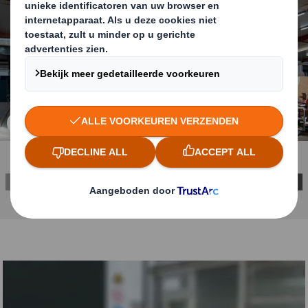
Carousel. Use previous and next buttons to move betwe
Klik om de afbeelding te vergroten