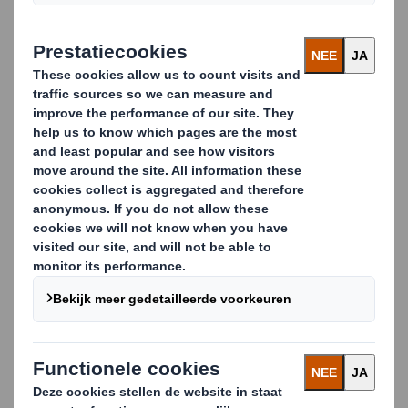
verpakking precies op maat op de plek waar de
producten ingepakt en klaargezet worden voor
verzending. Deze manier van verpakken zorgt voor e-
commerce verpakkingen, industriële verpakkingen en
transportverpakkingen die de beladingsgraad van
vrachtwagens verhogen en ruimte in bestelbusjes
optimaal benutten.
De voordelen van
eindloos golfkarton
Machinaal verpakken met eindloos golfkarton maakt
het mogelijk om, afhankelijk van de gekozen
machine, tot 500 of 1.000 pakketjes per uur te
verwerken.
Wij leveren niet alleen het karton, maar dankzij onze
technische verpakkingsexperts, die u begeleiden