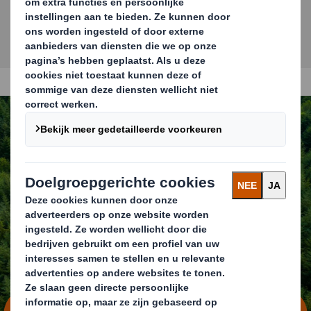
Duurzaamheid staat
centraal
REDEFINING PACKAGING FOR A