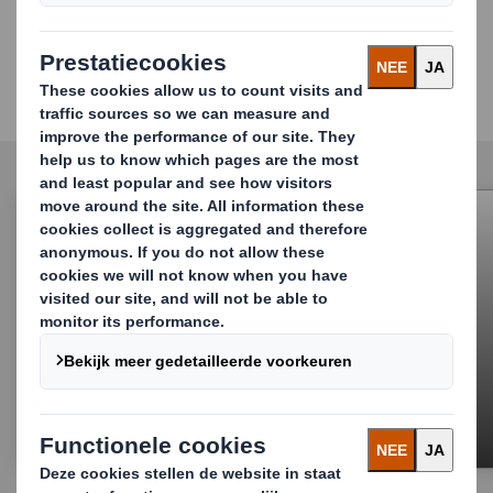
helpen?
Van papier tot verpakking en van verpakking
tot recycling
Verpakkingen