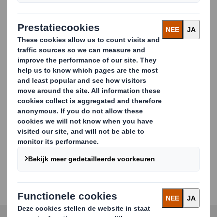
Al onze kartonkwaliteiten zijn geoptimaliseerd voor
transport en opslag van zware goederen. De
exportverpakkingen zelf zijn geoptimaliseerd om
zonder overhang te passen op een hele, halve of kwart
standaard pallet.
Op maat gemaakt
Naast de standaard afmetingen kunnen we onze
kartonnen palletdozen, zonder additionele kosten, in
elke gewenste afmeting produceren. Ze worden
geproduceerd en bedrukt volgens uw specifieke
vereisten zoals logo en transportsymbolen om een
professioneel imago over te brengen en de handling in
de gehele supply cycle te optimaliseren. Stanzingen,
laadkleppen en perforaties zorgen voor een grotere
efficiency tijdens inpakken, opslag en handling ter
plaatse.
Carousel. Use previous and next buttons to move betwe