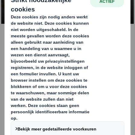
NEEM CONTACT OP
Palletdozen
Onze palletdozen worden geproduceerd voor standaard
europallets of industriepallets en zijn geschikt voor
gewichten tot 1000 kg en meer, voor dubbele stapeling
en voor wereldwijde export. Ze bieden een stevig en
betrouwbaar alternatief voor het verzenden van uw
producten in kleinere verpakkingseenheden, met
besparingen op transport en handling als gevolg .
Optimalisatie