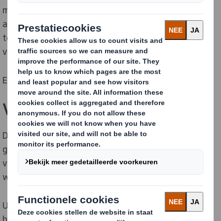
minder vezels, minder materiaal en minder behoefte
aan opvulmateriaal, waardoor onze klanten
tegelijkertijd hun kosten en CO
-voetafdruk
2
verminderen.
En het gaat nog verder.
Verminder Supply Chain kosten
Door te kijken naar de functie van de verpakking in uw
gehele supply chain (zowel intern als extern) kunnen
vaak aanzienlijke kostbesparingen gerealiseerd
worden.
U profiteert van minder magazijnruimte, minder
handling, minder schade, maar ook van een verhoogde