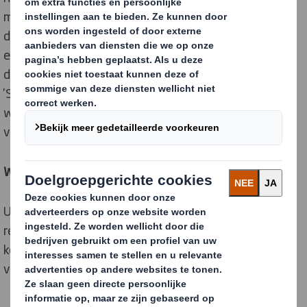
machinesnelheid en u haalt vrachtwagens van de weg
door een betere beladingsgraad. Niet één keer, maar
elke keer dat uw verpakkingen de supply cycle
doorlopen. Onze 'Packaging Strategists' noemen dit
'Supply Cycle Thinking', omdat de resultaten elke keer
worden bereikt, iedere keer dat uw product wordt
verpakt.
Wilt u meer weten?
Uit ons laatste onderzoek blijkt dat 56% van de
respondenten mogelijkheden ziet om de logistieke
kosten te verlagen door de juiste
verpakkingsspecificaties te gebruiken.