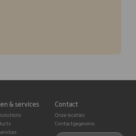
en & services
Contact
 solutions
Onze locaties
ducts
Contactgegevens
services