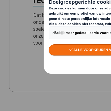
Dat komt omdat we als recycle bedri
onderdeel van de DS Smith Group een
spelen bij het leveren van de gronds
onze divisies Packaging en Paper n
voor hun activiteiten.