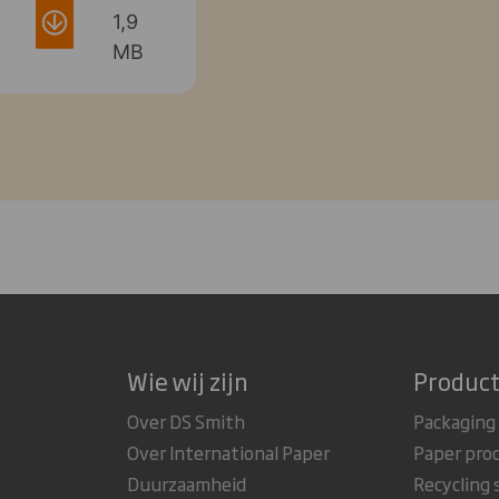
1,9
MB
Wie wij zijn
Product
Over DS Smith
Packaging
Over International Paper
Paper pro
Duurzaamheid
Recycling 