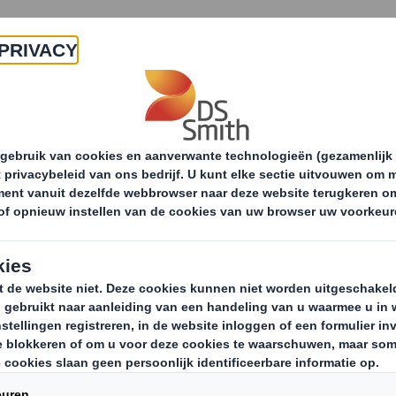
Producten & Services
Duurzaamheid
Nie
Recycling services
Recycling- en afvalbeheerdi
Gronds