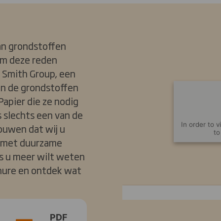
an grondstoffen
 Om deze reden
S Smith Group, een
an de grondstoffen
Papier die ze nodig
s slechts een van de
In order to 
ouwen dat wij u
to
n met duurzame
ls u meer wilt weten
chure en ontdek wat
PDF