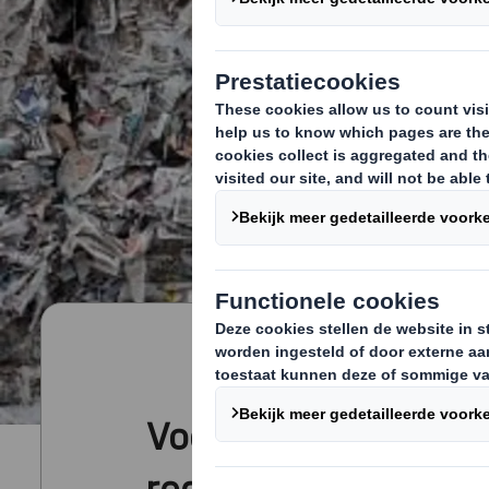
Vooroplopen in grond
recyclen