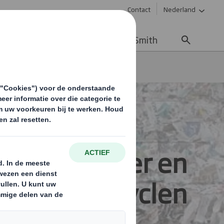
Contact
Nederland
uws & updates
Werken bij DS Smith
ensten
Recycling brochure
toffen papier en
recyclen