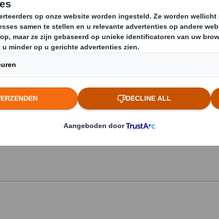
jf als
 cruciale rol
toffen die
odig hebben