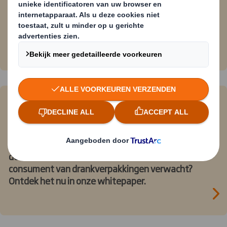
shopper”, waarin wordt ingegaan op de rol van
hoogwaardige print op golfkarton binnen de
moderne retailomgeving.
Trends- & insights report
drankverpakkingen Benelux
Bent u nog op de hoogte van de laatste trends in
de drankenindustrie? En weet u wat de
consument van drankverpakkingen verwacht?
Ontdek het nu in onze whitepaper.