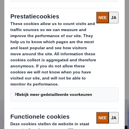
Een hoop factoren om rekening mee te houden dus. DS
Smith kan u daarbij helpen.
Ontdek onze mogelijkheden en creëer samen met ons
duurzame, stevige en bedrukte drankverpakkingen
die:
uw duurzaamheidsambities ondersteunen;
uw producten beter zichtbaar maken in het
winkelschap;
uw producten beschermen tegen schade tijdens
opslag en transport;
een snellere en foutloze verwerking op uw
afvullijnen garanderen.
Carousel. Use previous and next buttons to move betwe