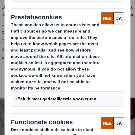
De innovatieve verpakkingsoplossing, DS Smith Lift Up,
is een 100% recyclebaar handvat van golfkarton dat de
draagfunctie voor consumenten verbetert en is
ontworpen om samen met andere partners bij te
dragen aan de oplossing op basis van kraftpapier en
karton die elk jaar ongeveer 200 ton plastic vermindert
voor Coca-Cola HBC Oostenrijk.