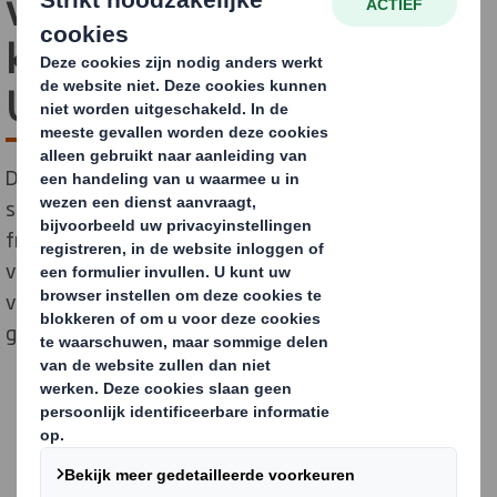
vervangen plastic door
kartonnen "DS Smith Lift
Up" innovatie
DS Smith en Coca Cola HBC Oostenrijk hebben
samengewerkt om plastic krimpfolie voor 1,5 liter PET
frisdrank multi-packs te vervangen door kartonnen
verpakkingsmateriaal. Deze nieuwe plastic
vervangingsoplossing wordt vanaf september 2023
geleverd aan supermarkten in Oostenrijk.