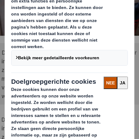
DS Smith en Coca-Cola HBC delen een sterke visie voor
innovatieve verpakkingsoplossingen die ontworpen
zijn om 100% recyclebaar te zijn en zo min mogelijk
materiaal te gebruiken. Deze nieuwe plastic
vervangingsoplossing zal vanaf september 2023
worden geleverd aan supermarkten in Oostenrijk.
DS Smith en Coca-Cola HBC delen een sterke visie voor
innovatieve verpakkingsoplossingen die ontworpen
zijn om
100% recyclebaar
te zijn en zo min mogelijk