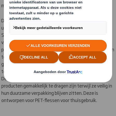
materiaal te gebruiken.
DS Smith Lift Up is ontworpen met behulp van de
unieke
Circular Design Metrics
-benadering van DS
Smith, wat resulteert in een aanzienlijke vermindering
van de CO2-voetafdruk voor de verpakkings- en
productielijn. De innovatie DS Smith Lift Up kan worden
toegepast op verschillende flesformaten en wordt
geproduceerd in samenwerking met Krones, een
toonaangevende fabrikant van verpakkingsmachines.
De draagbeugel heeft een zachte grip waardoor
producten gemakkelijk te dragen zijn terwijl ze veilig in
hun duurzame verpakking blijven zitten. Deze is
ontworpen voor PET-flessen voor thuisgebruik.