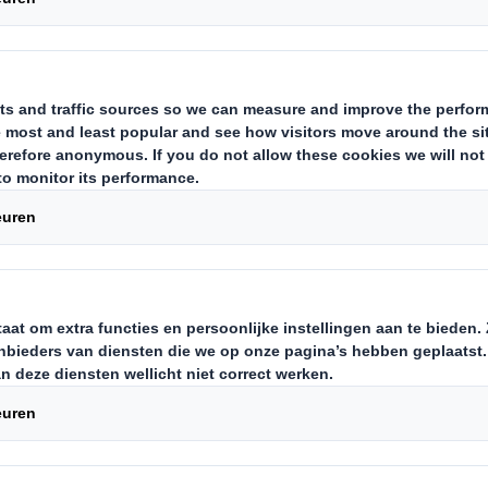
 zelf doen om de cir
te steunen
ereld waar we alleen een 'take-ma