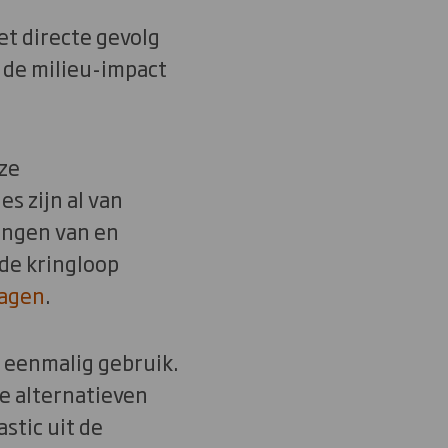
et directe gevolg
 de milieu-impact
ze
s zijn al van
kingen van en
de kringloop
dagen
.
 eenmalig gebruik.
e alternatieven
stic uit de