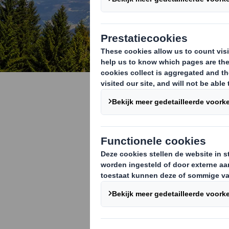
Wat kunt u
economie 
Leven in een w