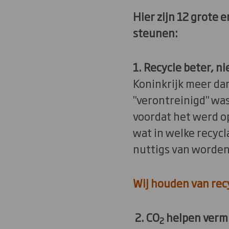
Hier zijn 12 grote 
steunen:
1. Recycle beter, ni
Koninkrijk meer da
"verontreinigd" wa
voordat het werd o
wat in welke recyc
nuttigs van worde
Wij houden van rec
2. CO
helpen verm
2