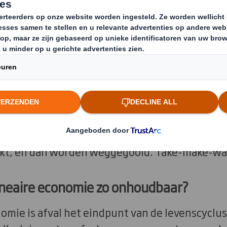
teren, is niet langer houdbaar. Het
nemen, niet alleen voor bedrijven 
maar ook voor de samenleving.
over de "take-make-waste"-economie, hebben 
van hulpbronnen. Dit model ligt aan de basis v
rondstoffen worden verzameld, omgezet in pr
ikt, en dan worden weggegooid. Take-make-wa
ineaire economie zo onhoudbaar?
nomie is afval het eindpunt van de levenscyclu