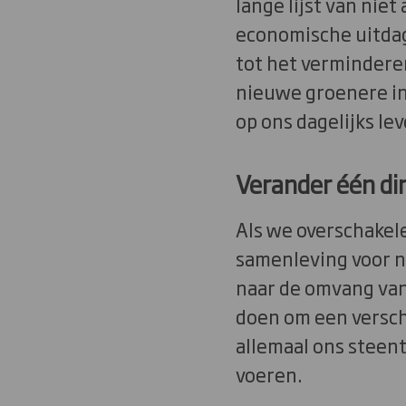
lange lijst van nie
economische uitdag
tot het vermindere
nieuwe groenere in
op ons dagelijks le
Verander één din
Als we overschakel
samenleving voor n
naar de omvang van 
doen om een versch
allemaal ons steent
voeren.