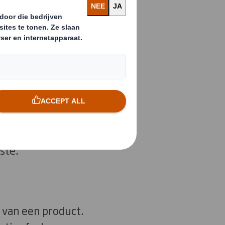
 is tijd om
en
we het over onze
an de lineaire
oducten, slechts
ste.
s van een product.