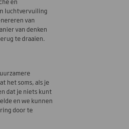
sche en
n luchtvervuiling
enereren van
manier van denken
terug te draaien.
 duurzamere
t het soms, als je
n dat je niets kunt
stelde en we kunnen
ring door te