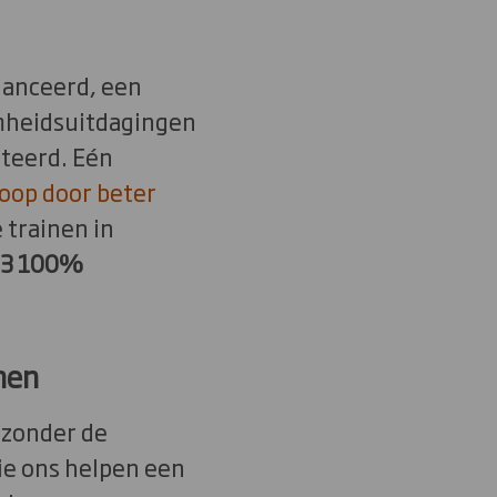
anceerd, een
mheidsuitdagingen
teerd. Eén
loop door beter
 trainen in
23 100%
nen
jzonder de
ie ons helpen een