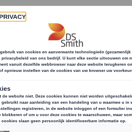
Producten & Services
Duurzaamheid
Nie
laire Economie: Leiderschap
Leer meer over de
amenwerking
Circulaire Economie