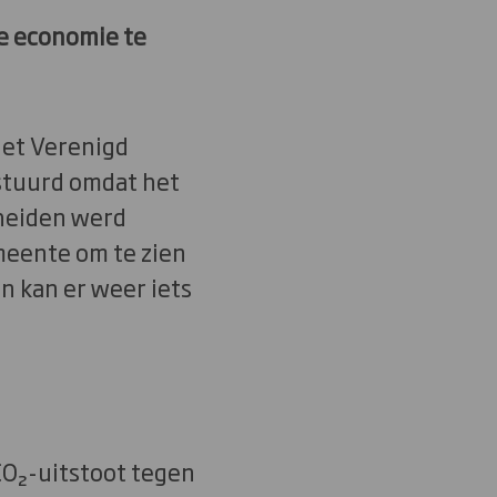
re economie te
et Verenigd
estuurd omdat het
cheiden werd
meente om te zien
n kan er weer iets
CO₂-uitstoot tegen