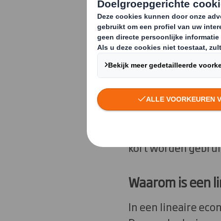
mentaliteit han
actie te onder
organisaties, 
Als we het hebben 
huidige benadering 
economie, waarin g
kort worden gebru
Waarom is een l
In een lineaire eco