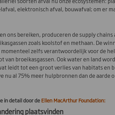
lerlei soorten afval nu onze ecosystemen: plas
elafval, elektronisch afval, bouwafval; om er m
en ons bereiken, produceren de supply chains
kasgassen zoals koolstof en methaan. De win
 momenteel zelfs verantwoordelijk voor de hel
ot van broeikasgassen. Ook water en land worde
t leidt tot een groot verlies van habitats en bi
we nu al 75% meer hulpbronnen dan de aarde o
e in detail door de
Ellen MacArthur Foundation:
andering plaatsvinden