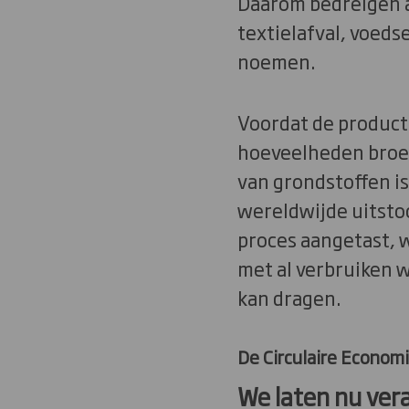
Daarom bedreigen al
textielafval, voeds
noemen.
Voordat de product
hoeveelheden broei
van grondstoffen is
wereldwijde uitsto
proces aangetast, wa
met al verbruiken 
kan dragen.
De Circulaire Economi
We laten nu ver