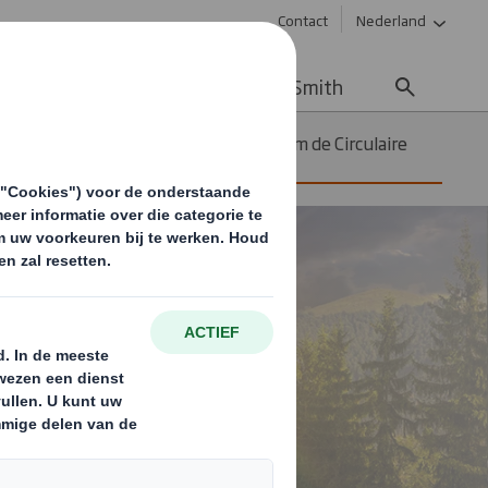
Contact
Nederland
uws & updates
Werken bij DS Smith
Wat kunt u zelf doen om de Circulaire
Economie te steunen