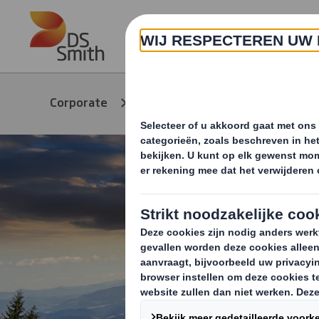
Skip to main content
Over ons
Circu
Corporate
Duurzaamheid
en s