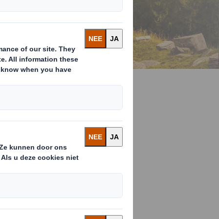
culaire
ke-waste'-