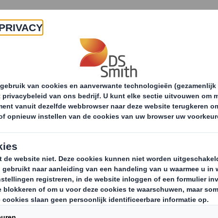
Producten & Services
Duurzaamheid
Nie
Recycling services
Oplossingen voor alle sector
Papier
voor
Een moderne papi