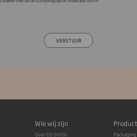
e maken van de uitschrijvingsoptie onderaan ons e-
VERSTUUR
Wie wij zijn
Product
Over DS Smith
Packaging