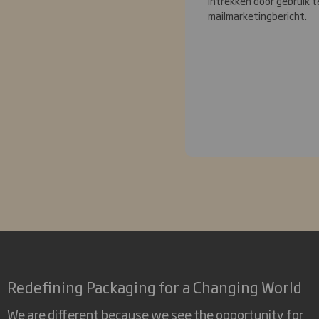
intrekken door gebruik t
mailmarketingbericht.
Redefining Packaging for a Changing World
We are different because we see the opportunity for