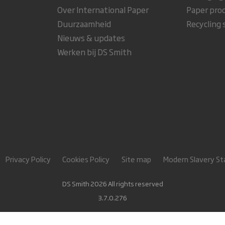
Over International Paper
Paper pro
Duurzaamheid
Recycling 
Nieuws & updates
Werken bij DS Smith
Privacy Policy
Cookies Policy
Site map
Modern Slavery S
DS Smith 2026 All rights reserved
3.7.0.276