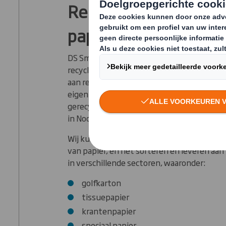
Recyclingexpertise v
papierfabrieken
DS Smith is het toonaangevende papier bed
recycling van Europa en beheert ongeveer 
aan recyclingmateriaal per jaar. We beschi
eigen papierfabrieken, die hoogwaardig kr
gerecycled papier produceren op 13 locatie
in Noord-Amerika.
Wij kunnen het volledige scala aanbieden 
van papier, en het sorteren en leveren aan
in verschillende sectoren, waaronder:
golfkarton
tissuepapier
krantenpapier
speciaal papier