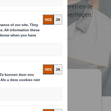
productiesnelheid optimaliseren en de
productie-efficiëntie verhogen.