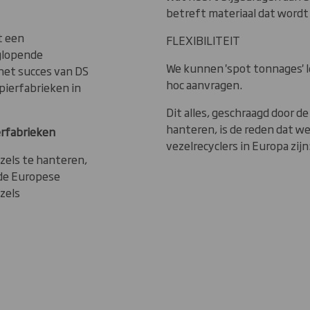
betreft materiaal dat wordt
t een
FLEXIBILITEIT
glopende
We kunnen 'spot tonnages' 
et succes van DS
hoc aanvragen.
apierfabrieken in
Dit alles, geschraagd door 
hanteren, is de reden dat 
erfabrieken
vezelrecyclers in Europa zijn
zels te hanteren,
 de Europese
zels