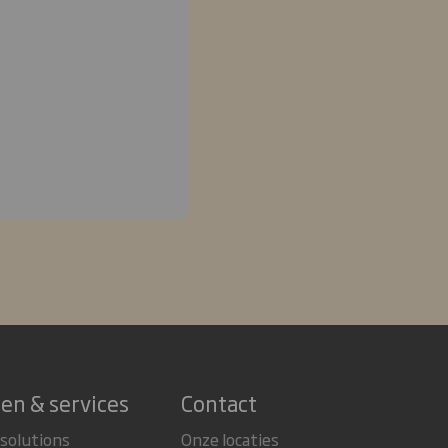
en & services
Contact
 solutions
Onze locaties