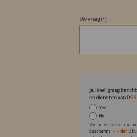
Uw vraag
Ja, ik wil graag ber
en diensten van
DS S
Yes
No
Voor meer informatie ov
beschermt,
klik hier
. U k