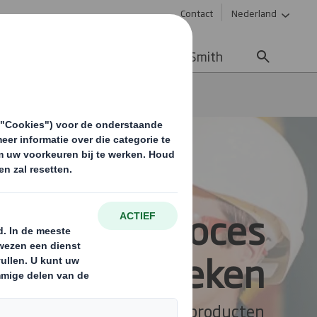
Contact
Nederland
uws & updates
Werken bij DS Smith
en
Papierfabrieken
 recycling proces
 papierfabrieken
erfabriek moet kwaliteitsproducten