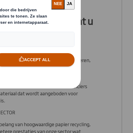
king met DS Smith
cycling betekent dat u
p:
ateriaal binnen ons eigen bedrijf beheren,
het eindproduct.
dige kwaliteit worden door ons
 We werken samen met onze leveranciers
ateriaal dat wordt aangeboden voor
is.
SECTOR
elang van hoogwaardige papier recycling,
etere prestaties van onze sector wat