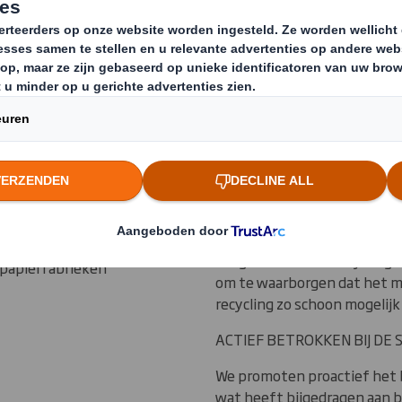
oor
Een samenwer
voor papier re
kunt bouwen o
rijf voor
5,5 miljoen ton
kken over onze
KWALITEITSCONTROLE
aftpapier en
Omdat wij de levering van m
s in Europa en 2
hebben we meer invloed op 
Papierstromen van hoogwaar
rondom de inkoop
aangewezen voor recycling.
 papierfabrieken
om te waarborgen dat het m
recycling zo schoon mogelijk 
ACTIEF BETROKKEN BIJ DE 
We promoten proactief het b
wat heeft bijgedragen aan b