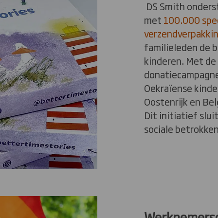
DS Smith onders
met
100.000 spe
verzendverpakki
familieleden de 
kinderen. Met de 
donatiecampagne 
Oekraïense kinder
Oostenrijk en Bel
Dit initiatief slu
sociale betrokke
Werknemersg