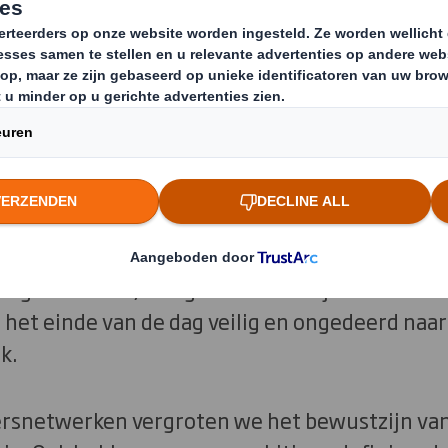
omie is een veelomvattend systeem voor verand
en biedt om onze ecologische duurzaamheid te
sievere groei. Bij het doorvoeren van een syst
echtvaardig en eerlijk te zijn, waarbij de voo
lige, diverse en inclusieve bedrijven duurzame
n gezondheid, veiligheid en welzijn onderste
het einde van de dag veilig en ongedeerd naar 
k.
rsnetwerken vergroten we het bewustzijn van