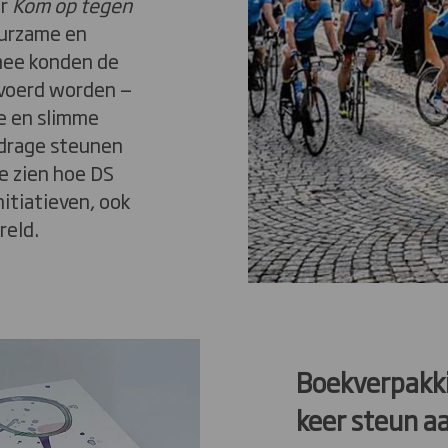
or
Kom op tegen
uurzame en
mee konden de
rvoerd worden —
re en slimme
jdrage steunen
e zien hoe DS
itiatieven, ook
reld.
Boekverpakk
keer steun a