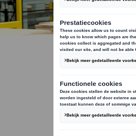
Mensen &
Wij bouwen aan
spelen een ac