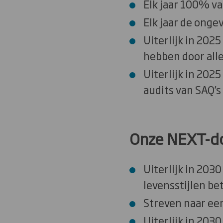
Elk jaar 100% va
Elk jaar de onge
Uiterlijk in 202
hebben door all
Uiterlijk in 202
audits van SAQ’s
Onze NEXT-do
Uiterlijk in 2030
levensstijlen be
Streven naar ee
Uiterlijk in 203