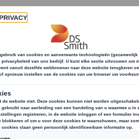
Producten & Services
Duurzaamheid
Nie
Now & Next duurzaamheidsstrategie
Mensen & 