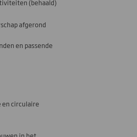
iviteiten (behaald)
erschap afgerond
ronden en passende
 en circulaire
ouwen in het