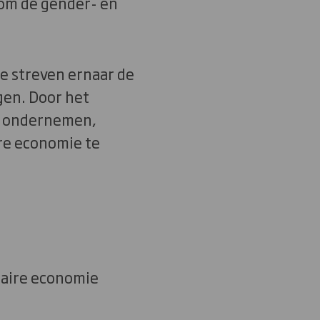
 om de gender- en
e streven ernaar de
en. Door het
te ondernemen,
ire economie te
laire economie