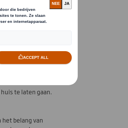
ering dat niet
 verbeteren, maar
eemverandering
rdelen breed worden
 bedrijven zijn.
unt onze ambitie om
huis te laten gaan.
 het belang van