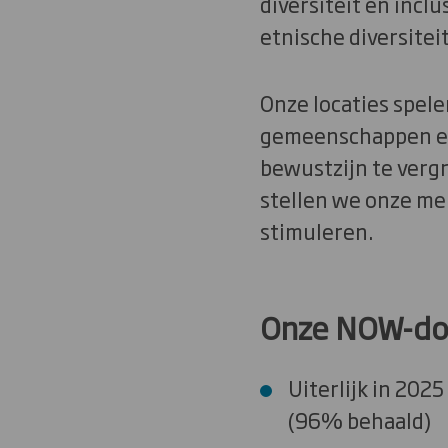
diversiteit en incl
etnische diversitei
Onze locaties spel
gemeenschappen en
bewustzijn te verg
stellen we onze me
stimuleren.
Onze NOW-doe
Uiterlijk in 202
(96% behaald)