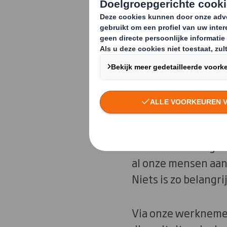
De circulaire econ
alleen mogelijkhed
ook voor een inclu
dient de overgang r
gedeeld
We erkennen dat vei
Onze benadering va
al onze mensen aan 
Niets is zo belangrij
Via onze werkneme