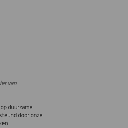
ier van
ht op duurzame
rsteund door onze
eken