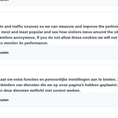
isie en strategie
 ons speelveld, vernieuwing onze s
randerende wereld, herkennen wij
gen in elke hoek. Het vereist een 