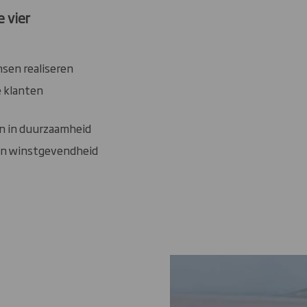
 vier
sen realiseren
 klanten
n in duurzaamheid
n winstgevendheid