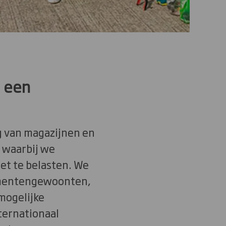
g een
g van magazijnen en
 waarbij we
et te belasten. We
umentengewoonten,
mogelijke
ternationaal