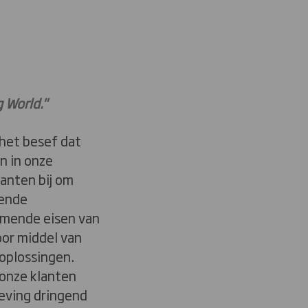
 World."
het besef dat
n in onze
anten bij om
vende
mende eisen van
or middel van
oplossingen.
 onze klanten
eving dringend