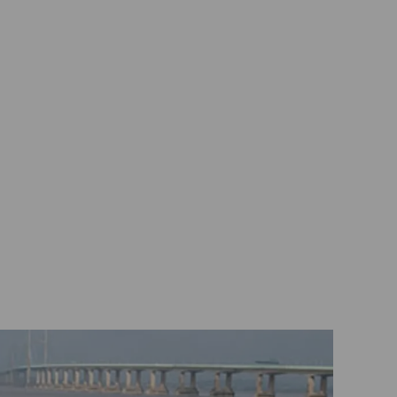
view this
video, you
must opt-in to
'functional'
cookies
Change
My
Settings