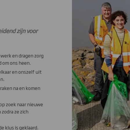
eidend zijn voor
s werk en dragen zorg
d om ons heen.
kaar en onszelf uit
n.
praken na en komen
op zoek naar nieuwe
 zodra ze zich
 klus is geklaard.