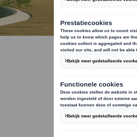
Purpose, v
De toekomst is
een steeds ve
verscholen lig