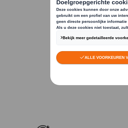
mindset, een 
met ons mee t
mogelijkheden
Wilt u meer weten 
NEEM CONTACT 