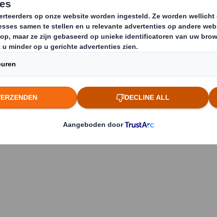
die wij omarmen en waarmee wij u 
e reizen. Ontdek met ons de onbe
 van morgen.
over DS Smith en onze producten?
OP VOOR MEER INFORMATIE