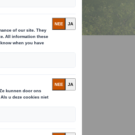
pelregel. In
 de kansen die
vernieuwde