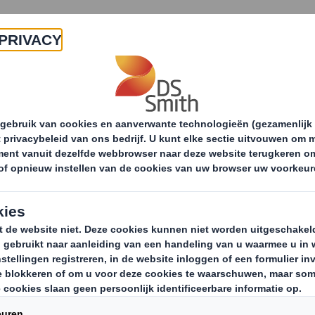
Producten & Services
Duurzaamheid
Nie
e, visie en strategie