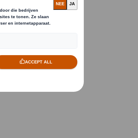
uitnodigen
grensde