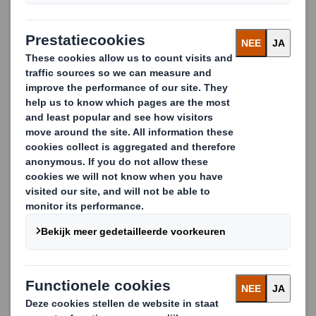
Achternaam
Email
Telefoon
Bedrijfsnaam
Land