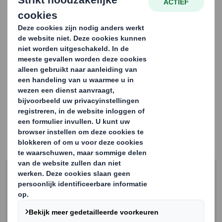
Om inzicht te krijgen in de supply chain uitdagingen
waarmee bedrijven worden geconfronteerd, hebben we
een enquête gehouden onder 300 leidinggevenden die
verantwoordelijk zijn voor supply chains, inkoop,
verpakkingen, grondstoffen of duurzaamheid.
Lees hoe onze respondenten denken dat een
geoptimaliseerde verpakking hen zal helpen het milieu-
effect op hun supply chain te verminderen.
Download het report en verkrijg nieuwe inzichten.
Voornaam