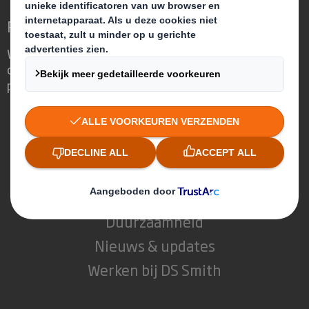
Redefining Packaging for a Changing World
We are different because we see the
opportunity for packaging to play a
powerful role in the world around us.
Wie wij zijn
Over DS Smith
Over International Paper
Duurzaamheid
Nieuws & updates
Werken bij DS Smith