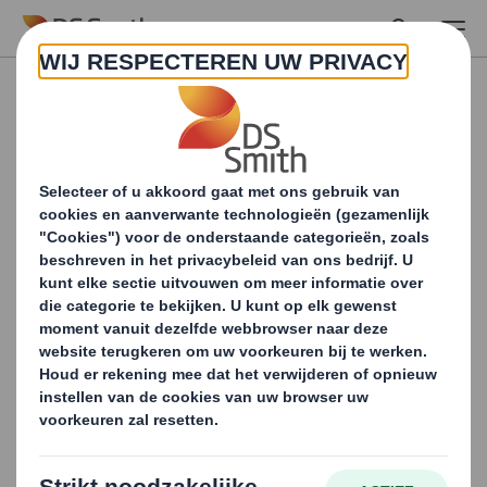
Skip to main content
Verminder uw milieu-
impact
Download onze executive summary 'Sustainability
through packaging'.