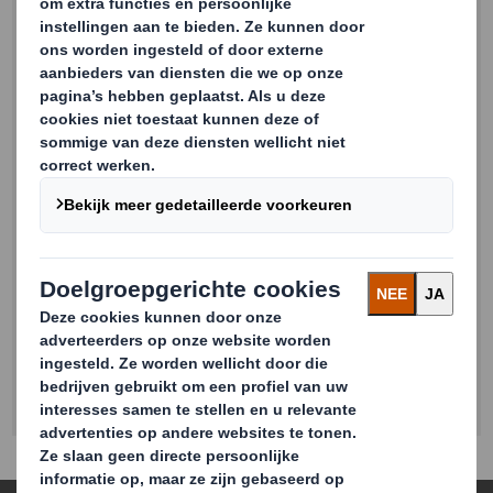
Ja, ik ga akkoord dat
DS Smith
contact met mij
opneemt of informatie stuurt over producten en
diensten.
Ik kan mijn toestemming voor
marketingcommunicatie op elk moment intrekken
via de afmeldlink in de e-mail berichten.
Voor meer
informatie over hoe DS Smith uw gegevens
beheert, gebruikt en beschermt, leest u onze
Privacy Policy
.
Submit