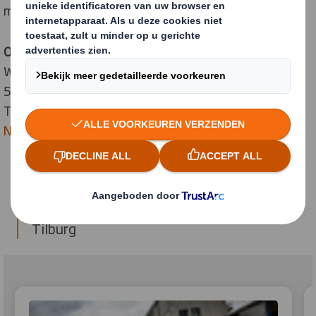
mail >
contact
Of bezoek ons:
Wegastraat 2
5015 BS Tilburg
The Netherlands
Navigeer met Google maps
Relevante artikelen
Tilburg