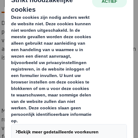
Tilburg, Mainplant
DS Smith Tilburg is gespecialiseerd in het ontwerp en
productie van industriële Heavy Duty golfkartonnen
verpakkingen voor diverse sectoren, van chemie tot
automotive en van bulk stortgoed tot machinebouw en
is het "center of excellence" voor Octabins.
NEEM CONTACT OP
Met ons uitgebreide machinepark en onze 6
robotstraten verwerken en assembleren we
voornamelijk dubbelgolf en triplegolf karton tot groot
formaat verpakkingen zoals palletdozen, octabins en