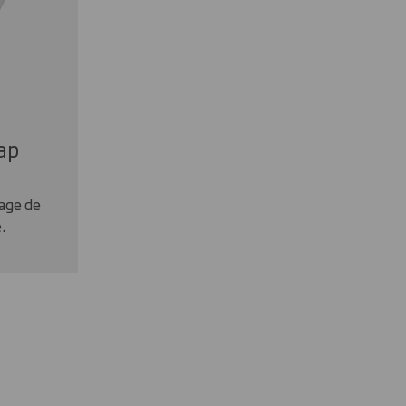
ap
age de
.