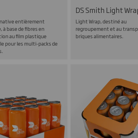
p
DS Smith Light Wra
rnative entièrement
Light Wrap, destiné au
, à base de fibres en
regroupement et au transp
ion au film plastique
briques alimentaires.
le pour les multi-packs de
s.