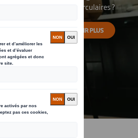
rendre vos emballages circulaires ?
EN SAVOIR PLUS