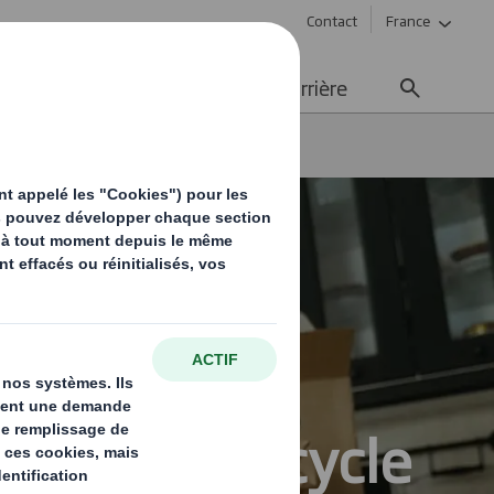
Contact
France
ement durable
Média
Carrière
mencer le cycle