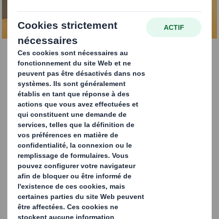
CONTACTEZ-NOUS
DS Smith Tape Back
Les e-acheteurs souhaitent recevoir leurs produits dans
des emballages respectueux de
l'environnement
et
pouvoir
renvoyer
les produits avec le même emballage.
Pour répondre à la complexité de la Supply Chain du e-
commerce ainsi qu'aux attentes consommateurs, nos
concepteurs ont développé la solution Tape Back. Cette
innovation substitue plusieurs bandes adhésives par
une seul bande et permet les 3 utilisations suivantes :
la
fermeture
, l'
ouverture
puis le
renvoi
.
Tape Back supprime les bandes plastique à
usage unique