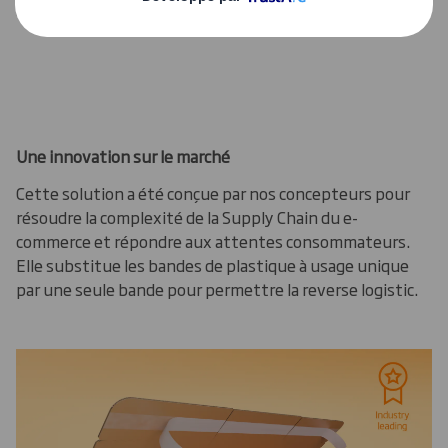
supplémentaires.
Une innovation sur le marché
Cette solution a été conçue par nos concepteurs pour
résoudre la complexité de la Supply Chain du e-
commerce et répondre aux attentes consommateurs.
Elle substitue les bandes de plastique à usage unique
par une seule bande pour permettre la reverse logistic.