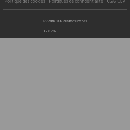
Politique des cookies
Politiques de confidentialité
CGA/ CGV
DS Smith 2026 Tous droits réservés
3.7.0.276