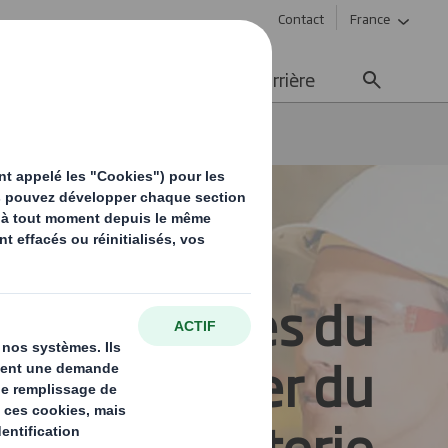
Contact
France
ement durable
Média
Carrière
cteur
Papeteries
Spécialistes du
age de papier du
ecteur papeterie