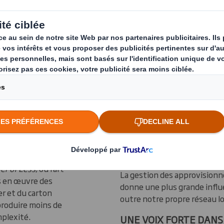
eterie
besoins des
elles doivent
 sur le marché
out en
entabilité.
CONTRÔLE DE LA QUAL
 leurs objectifs
er of Less
, ou l'art
La gestion des approvisionn
ns en œuvre des
donne une plus grande influe
er et du carton
outre notre propre réseau lo
produire moins de
mplexité.
UNE VOIX FORTE DANS