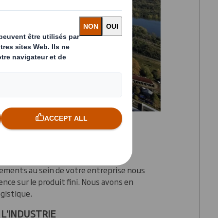
ITÉ
ements au sein de votre entreprise nous
nce sur le produit fini. Nous avons en
gistique.
 L'INDUSTRIE