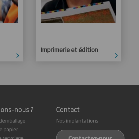
Imprimerie et édition
sons-nous ?
Contact
d'emballage
Nos implantations
e papier
Contactez-nous
e recyclage