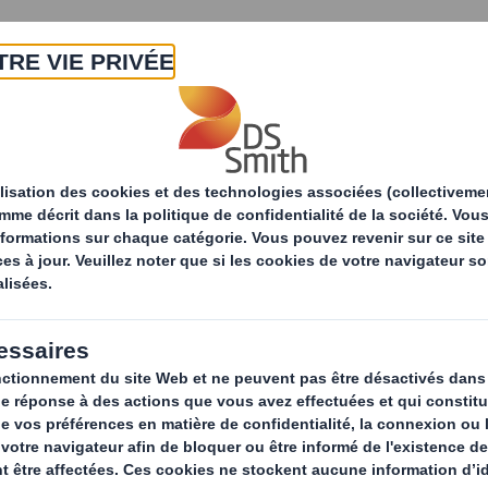
A propos
Produits & Services
Développ
Services de recyclage
Nos solutions par se
recycl
s