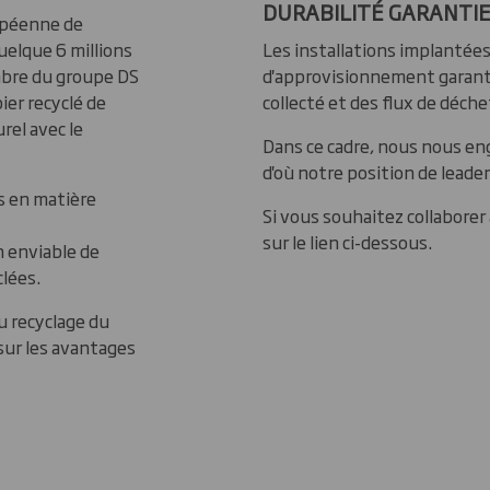
DURABILITÉ GARANTI
opéenne de
uelque 6 millions
Les installations implantées
bre du groupe DS
d'approvisionnement garanti
er recyclé de
collecté et des flux de déche
rel avec le
Dans ce cadre, nous nous eng
d'où notre position de leade
es en matière
Si vous souhaitez collaborer
sur le lien ci-dessous.
n enviable de
clées.
u recyclage du
sur les avantages