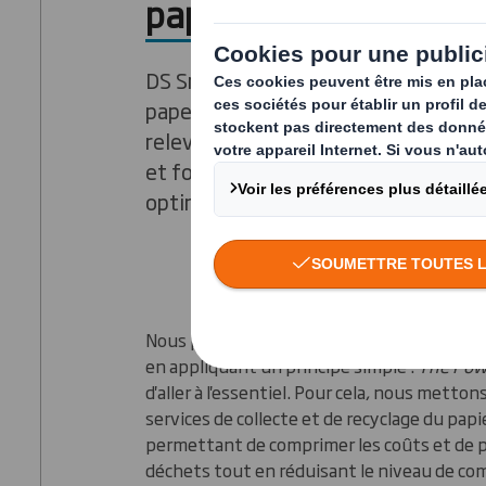
papier du secteur pap
DS Smith connaît parfaitement les 
papeteries modernes et les défis qu'
relever pour maintenir leur position
et fournir des produits de qualité t
optimisant leur production et leur r
Nous pouvons aider les papeteries à remplir
en appliquant un principe simple :
The Pow
d'aller à l'essentiel. Pour cela, nous metto
services de collecte et de recyclage du papi
permettant de comprimer les coûts et de 
déchets tout en réduisant le niveau de co