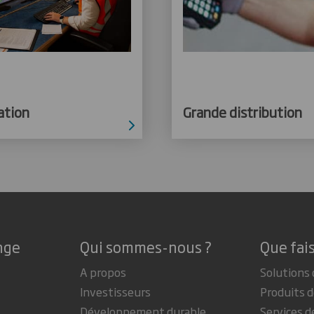
ation
Grande distribution
nge
Qui sommes-nous ?
Que fai
A propos
Solutions 
Investisseurs
Produits d
Développement durable
Services d