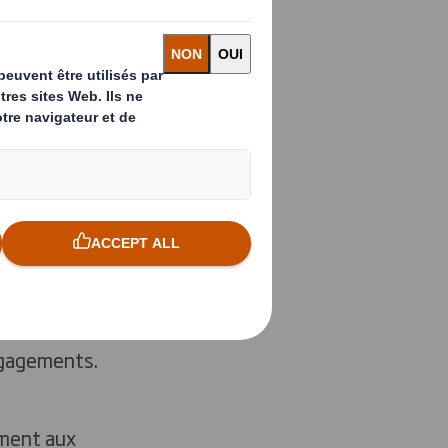
porté à nos clients, à
progresser.
ngagements.
ement aux