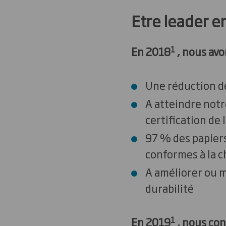
Etre leader 
1
En 2018
, nous avo
Une réduction de
A atteindre notr
certification de 
97 % des papiers
conformes à la c
A améliorer ou m
durabilité
1
En 2019
, nous con