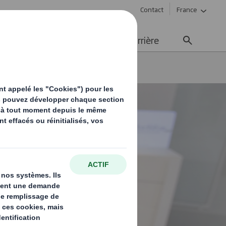
Contact
France
ement durable
Média
Carrière