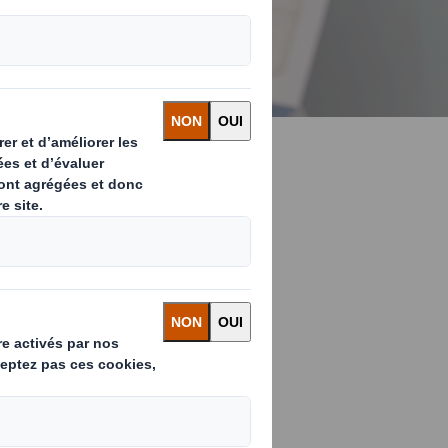
r de solutions
 à nos clients
t