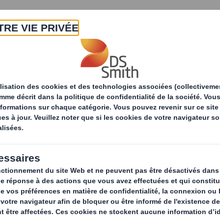
A propos
Produits & Services
Développ
égie