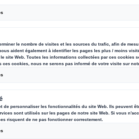
st de devenir le premier fournisseu
urables. Nous réussirons en offrant
qualité, des solutions innovantes e