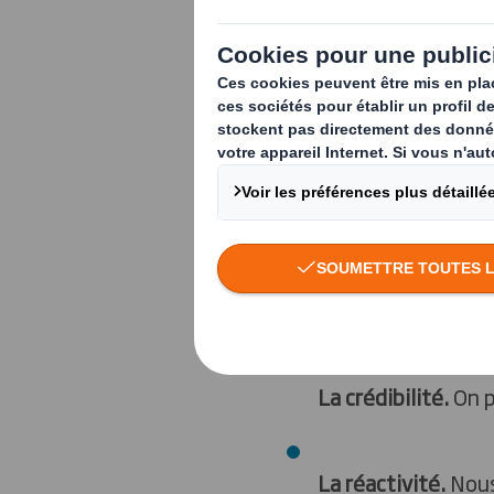
environnemen
Nos valeurs
L’implication.
Nous
notre personnel e
Le gout du challe
La crédibilité.
On p
La réactivité.
Nous