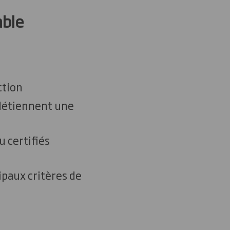
able
ction
 détiennent une
u certifiés
ipaux critères de