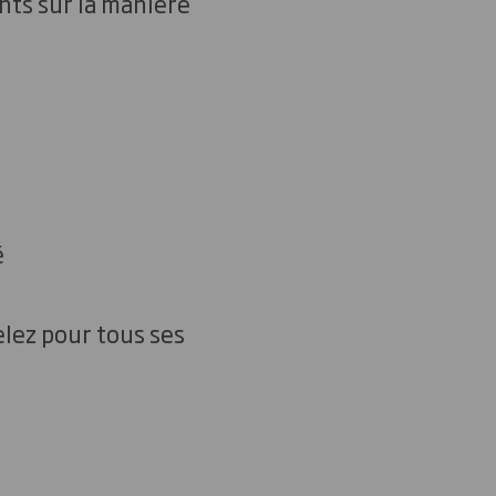
nts sur la manière
é
lez pour tous ses