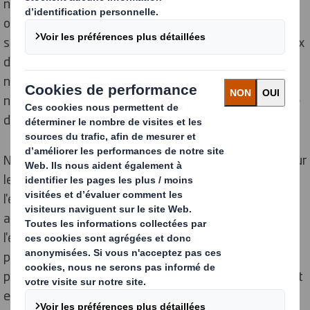
nous assurer que nous continuons à atteindre cet
objectif. Nos performances en matière de sécurité se
sont constamment améliorées, tant en termes de taux
de fréquence que de gravité des accidents, bien que
nous reconnaissions qu'une blessure subie par l'un de
nos employés est inacceptable et que la sécurité reste
donc un objectif clé pour le groupe.
Nos activités envoient des rapports mensuellement sur
leurs performances en matière de sécurité et
l'ensemble des accidents font l'objet d'une enquête
approfondie dont les conclusions sont partagées à
l'ensemble du groupe. Nos divisions analysent leur
progré par le biais de KPI's actifs (Indicateur clé de
performance), mais aussi par leurs programmes d'audit
et d'autres KPI proactifs tels que la sécurité