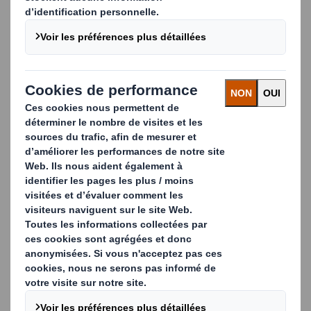
permet de mettre en volume en quelques secondes et
sans effort vos emballages. Très simple d’utilisation, il
suffit de positionner la découpe de carton sur le dessus
du Quick e-Pack et exercer une pression sur l’emballage
pour former les 4 côtés.
Grâce à sa très grande flexibilité, Quick e-Pack est idéal
pour l'e-commerce : il répond parfaitement aux enjeux
de volumes variables et/ou de multi-références sur
plusieurs lignes de produits. La précision du dispositif
assure un résultat net, aux angles réguliers, qui garantit
une très bonne protection du produit quels que soient
la découpe et le type de cannelure : plateaux rembordés,
avec ou sans couvercle…
Facile à utiliser, notre solution ne nécessite aucune
qualification particulière et permet la formation
mécanique des emballages en un minimum de
mouvements.