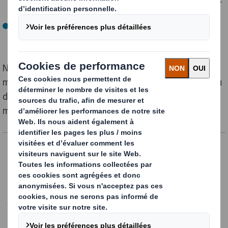
adéquat qui garantit la meilleure productivité
Une étude de coût complète, accompagnée d’une
proposition commerciale
Nos études peuvent concerner une seule machine de
mécanisation (
formeuse
,
encaisseuse
,
fermeuse
…) ou
des fins de ligne de conditionnement complètes et
modulables.
Contactez-nous
*= champs requis