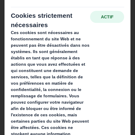
Qui sommes-nous ?
A propos
Investisseurs
Développement durable
Actualité
Carrière
Que faisons-nous ?
Solutions d'emballage
Produits de papier
Services de recyclage