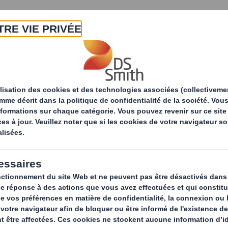
A propos
Produits & Services
Développ
Machines d'emballages
Packaging Systems e