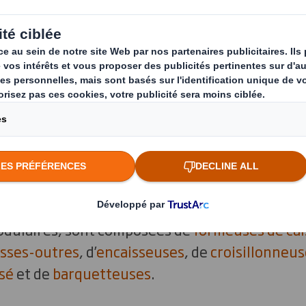
t. Depuis 1987, notre organisatio
out comme nos services et domaine
Systems est située en France (Dijon), notre éq
fabrication de machines de packaging de fin de 
antées dans le monde entier.
capacité de production de
90 à 100 machines s
ent de répondre au mieux aux besoins de nos c
dulaires, sont composées de
formeuses de cai
isses-outres
, d’
encaisseuses
, de
croisillonneus
sé
et de
barquetteuses
.