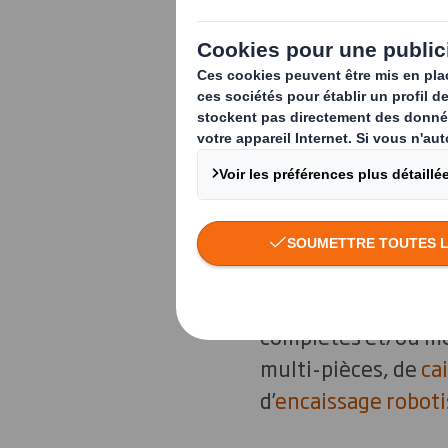
conditionnemen
développée, t
DS Smith Packaging 
conception et à la 
machines sont impl
Chaque année, une 
spécifiques
permett
complètes et/ou mo
multi-pièces, de
ca
d’
encaissage roboti