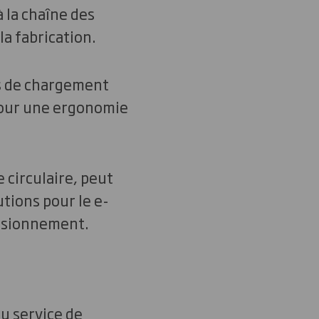
 la chaîne des
a fabrication.
es de chargement
pour une ergonomie
circulaire, peut
utions pour le e-
visionnement.
au service de