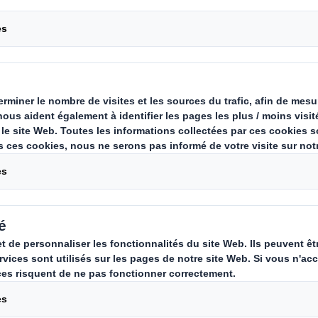
 Systems
ging Systems est l’activité mécani
h spécialisée dans la conception et
 packaging pour fin de ligne de