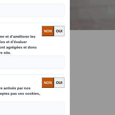
sation du
 la fabrication