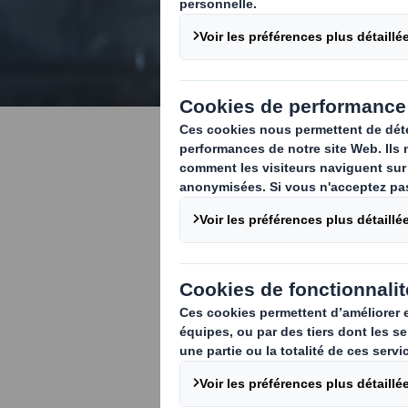
Packaging
DS Smith Packa
Groupe DS Smit
de machines de