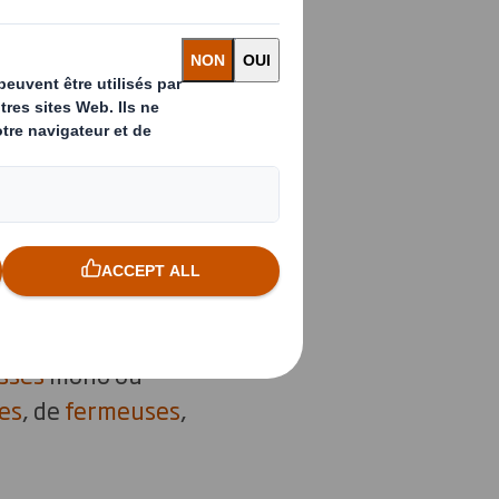
n s’est
s d’expertise.
uipe est dédiée à la
ligne. Nos 2000
tandards et
lients. Nos lignes,
sses
mono ou
es
, de
fermeuses
,