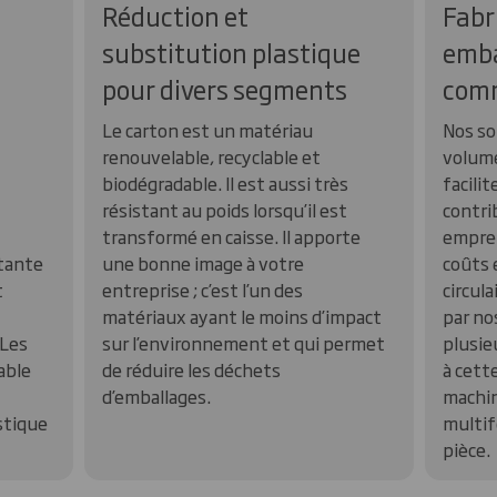
Réduction et
Fabr
substitution plastique
emba
pour divers segments
com
Le carton est un matériau
Nos so
renouvelable, recyclable et
volume
biodégradable. Il est aussi très
facilit
résistant au poids lorsqu’il est
contri
transformé en caisse. Il apporte
emprei
stante
une bonne image à votre
coûts 
t
entreprise ; c’est l’un des
circul
matériaux ayant le moins d’impact
par no
 Les
sur l’environnement et qui permet
plusieu
able
de réduire les déchets
à cette
d’emballages.
machin
stique
multif
pièce.