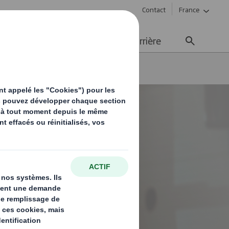
Contact
France
ement durable
Média
Carrière
n bref