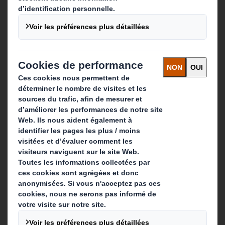
Qui sommes-nous ?
A propos
Investisseurs
Développement durable
Actualité
Carrière
Que faisons-nous ?
Solutions d'emballage
Produits de papier
Services de recyclage