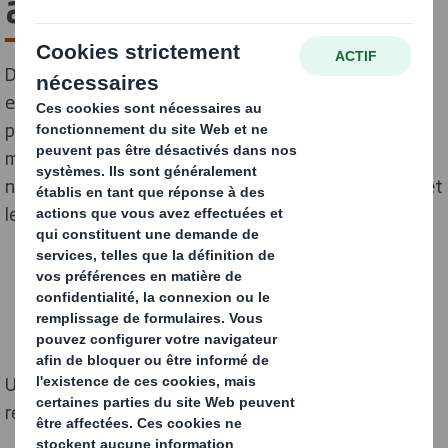
au matériau recyclé
Du mégot au matériau recyclé : un engagement
environnemental inscrit dans une démarche de
prévention santé. Chaque année en France, des
milliards de mégots de cigarettes sont jetés dans la
nature, polluant durablement les sols, les cours d’eau et
les océans.
Un seul mégot peut polluer jusqu'à 500 litres d'eau en
relâchant des métaux lourds et de la nicotine.