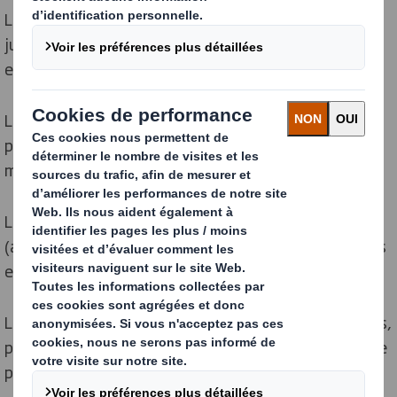
Le temps de dégradation est de 1 à 2 ans dans l'eau, et
jusqu'à 10-15 ans en surface, voire plus de 25 ans
enfoui.
Le filtre est composé d’acétate de cellulose, un
plastique qui se dégrade très lentement en particules
microscopiques.
La décomposition libère des substances toxiques
(arsenic, ammoniac) dans les écosystèmes aquatiques
et terrestres.
Les mégots peuvent aujourd'hui être recyclés (isolants,
plastique) via des filières spécialisées pour éviter cette
pollution.