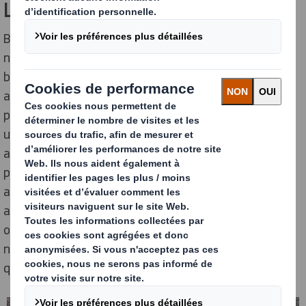
L'approvisionnement en fibres
Bien que nous soyons le premier recycleur européen,
nous privilégions les fibres recyclées grâce à notre
business model basé sur l'économie circulaire, nous
achetons également du papier par le biais de notre
plateforme d'approvisionnement en papier. Pour offrir
une valeur réellement durable, si nous consommons
aujourd'hui des fibres vierges, nous devons également
protéger les futures ressources dont notre entreprise
aura besoin. Cela signifie que nous devons nous
approvisionner exclusivement en papier 100 % recyclé
ou certifié selon la chaîne de contrôle, une norme que
nous avons atteint en 2019/20 pour tous les papiers
que nous achetons.