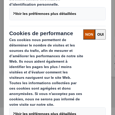
Tape Back
La solution durable adaptée pour la reverse
logistic.