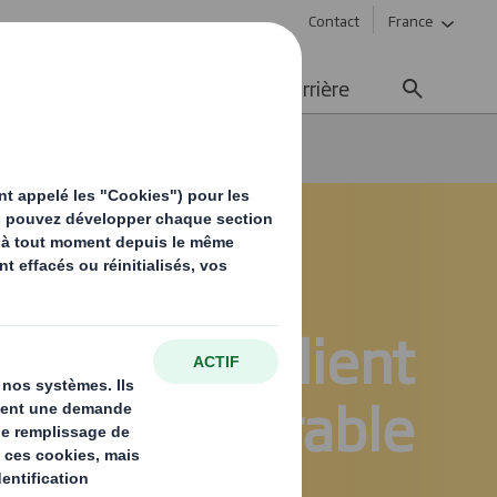
Contact
France
ement durable
Média
Carrière
E-nest
xpérience client
durable