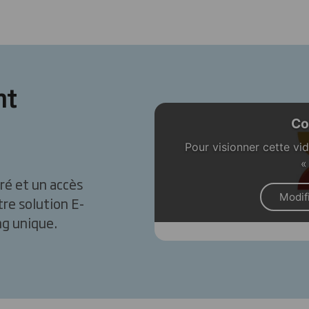
nt
Co
Pour visionner cette vi
«
ré et un accès
Modif
tre solution E-
ng unique.