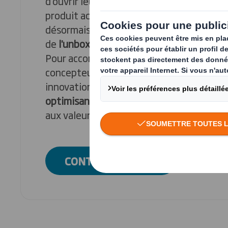
d’ouvrir leurs colis. La satisfaction ressen
produit acheté en ligne n’est plus suffisan
désormais offrir la
meilleure expérience
p
de
l'unboxing
.
Pour accompagner nos clients face à ce n
concepteurs ont développé la solution
E-
innovation assure une
protection
des pro
optimisant l'experience client
grâce à un
aux valeurs de la marque.
CONTACTEZ-NOUS