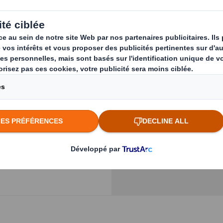
tie à recevoir le
te, il faut
Previous slide
ossible au moment
ouveau défi, nos
nest
. Cette
Cliquez pour agrandir l
duits tout en
design personnalisé