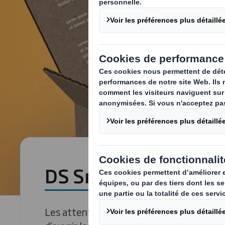
DS Smith E-nest
Les attentes des e-acheteurs sont élev