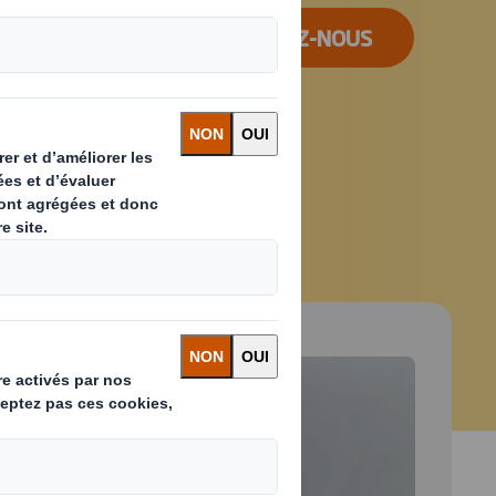
CONTACTEZ-NOUS
 and next buttons to move between slides. Only the cu