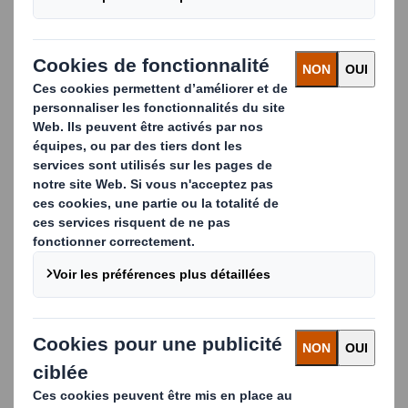
déchets et de développer des solutions de recyclage
depuis 40 ans. Vous pouvez vous fier à DS Smith pour
répondre à tous vos besoins en matière de recyclage,
de gestion et de valorisation des déchets.
Notre spécialité est l'optimisation des processus de
recyclage durant la fabrication en suivant un principe
simple :
The Power of Less
, ou l'art d'aller à l'essentiel.
Pour cela, nous mettons en œuvre des services
permettant de comprimer les coûts et de produire
moins de déchets tout en réduisant le niveau de
complexité.
POURQUOI CHOISIR DS SMITH POUR LA GESTION
DES DÉCHETS PRODUITS DANS LE CADRE DE VOS
PROCESSUS DE FABRICATION ?
Des avantages financiers à long terme, grâce au
tri de vos déchets, qui vous permet d'optimiser