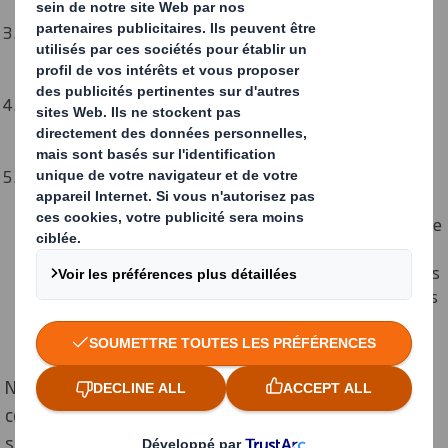
naturelles et à réduire notre empreinte carbone.
Vous gagnerez de l'argent tout en apprenant et
bénéficierez d'une série d'avantages, notamment d'un
salaire et de congés attractifs.
Vous appliquerez immédiatement vos nouvelles
connaissances et compétences dans votre vie
professionnelle quotidienne.
Nous sommes un fournisseur de premier plan de
solutions d'emballage durables et le plus grand recycleur
d'Europe. Nous avons une stratégie unique de cycle de vie
complet avec une approche de pointe en matière de
développement durable. Nous voulons que les esprits les
plus brillants nous rejoignent, apportent leurs nouvelles
perspectives et nous aident à devenir encore plus
innovants. C'est là que vous intervenez.
Nous proposons des apprentissages aux nouveaux
collègues et à ceux déjà en poste dans les domaines
suivants :