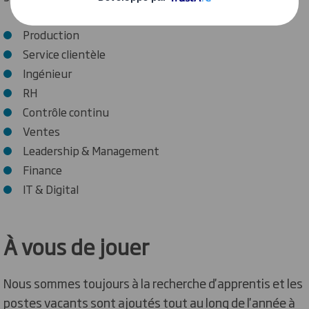
Production
Service clientèle
Ingénieur
RH
Contrôle continu
Ventes
Leadership & Management
Finance
IT & Digital
À vous de jouer
Nous sommes toujours à la recherche d'apprentis et les
postes vacants sont ajoutés tout au long de l'année à