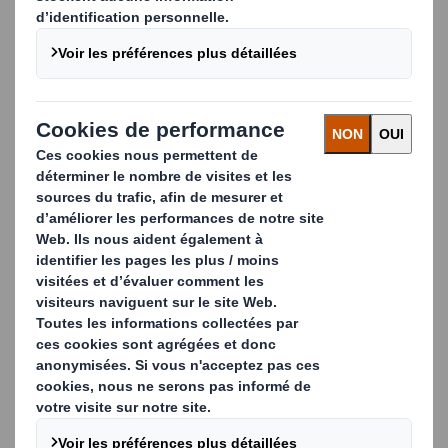
créons des solutions innovantes pour la majorité des
marques automobiles mondiales et des principaux
fournisseurs de composants.
Nous travaillons en étroite collaboration avec de
nombreuses marques automobiles mondiales et de
grands fournisseurs de composants pour créer des
solutions innovantes et des délais d'exécution rapides
pour les emballages automobiles. Nous comptons parmi
nos clients Ford (emballages de remplacement), Renault
(emballages outre-mer), PSA (ligne CKD), Volkswagen
(ligne GLT) et Jaguar Land Rover.
Toutes nos solutions sont testées et approuvées selon
la norme EAQF classe A (caisses GALIA) et les
certifications Ford (IMC - ISO Modular Carton). Nos
produits d'emballage automobile GALIA et IMC sont des
caisses standard dont les dimensions correspondent à
des sous-multiples de palettes standard.