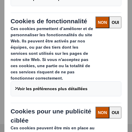
Principaux avantages de notre emballage standard
automobile
Solutions ex-stock
Nous avons toujours des caisses
standard disponibles pour une expédition
immédiate.
Délais courts
Nos conceptions sur mesure prennent
des semaines plutôt que des mois entre le
développement et la livraison.
Faibles coûts de développement
par rapport aux
autres types de matériaux d'emballage automobile
Conception et impression sur mesure
Nos solutions
d'emballage sur mesure offrent une protection
optimale aux pièces automobiles et reflètent votre
marque.
Carousel. Use previous and next buttons to move betwe