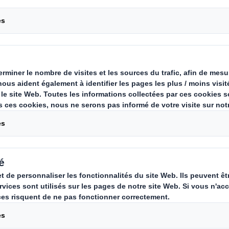
sommateur à la supplychain connectée, la data au service de votre 
oitable et créatrice de valeur pour les industriels via leurs embal
ines d’applications sont multiples et répondent à d’importants enj
ension et visibilité de la Supply Chain,
ahiers des charges des emballages,
rque en magasin.