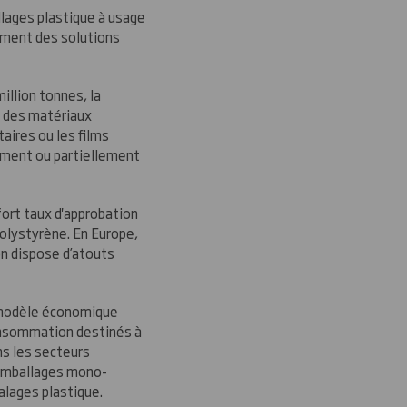
llages plastique à usage
ement des solutions
illion tonnes, la
r des matériaux
aires ou les films
lement ou partiellement
fort taux d'approbation
olystyrène. En Europe,
on dispose d’atouts
n modèle économique
onsommation destinés à
ns les secteurs
d’emballages mono-
alages plastique.