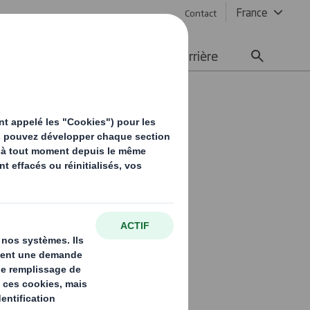
France
Contact
ement durable
Média
Carrière
s !