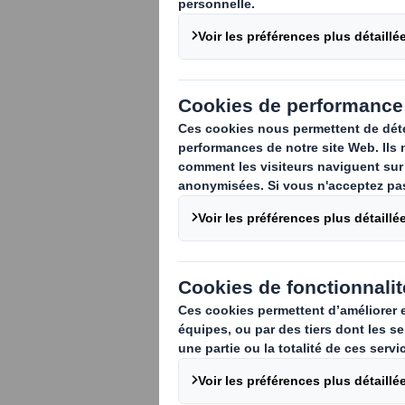
De la traçabilité du con
Générer de la donnée expl
devenu réalité. Les doma
une meilleure compréh
l’optimisation des c
l’activation de la ma