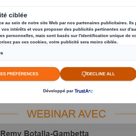
experts techniques, DS Smith vous fait découvrir les solutions (t
…) qui mettent la data au service de la performance logistique et 
la société Bat'Ipac, qui partagera sa perception de la valeur de l'e
s.
mith et des projets lié à l'emballage connecté
ge connecté
olutions
ents
s