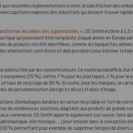
t aux nouvelles réglementations à venir, la substitution des emba
préoccupations majeures des industriels qui doivent trouver rapid
ansformer les allées des supermarchés »
, DS Smith estime à 1,5 m
lastique qui pourraient être remplacée chaque année en Europe pa
ries de produits ont été identifiées, comme les barquettes aliment
des alternatives sont d’ores et déjà possibles pour éliminer tota
ive plébiscitée par les consommateurs. Ce matériau bénéficie d'un 
 européens (55 %), contre 7 % pour les plastiques, 1 % pour le p
nt un taux de recyclage de 85 %. En outre, pour les marques, le cart
es de personnalisation (design et décor) et donc d’image.
olutions d’emballages durables en carton recyclable et fort de so
spose de nombreuses solutions adaptées aux produits de grande c
ou au e-commerce. DS Smith apporte également son savoir-faire da
 aéronautique, électronique, …) pour innover dans la conception 
 100 % permettant pour exemple de supprimer l’emploi de divers c