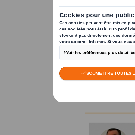
En partenariat avec ses 
emballages intelligents,
coûts.
Avec la participation de 
les applications possible
Contenu du webinar :
Présentation de DS S
Enjeux de l'emballa
Présentation des s
Exemples de cas cli
Questions /réponse