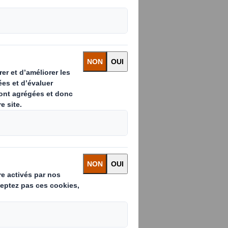
performance !
lages est aujourd’hui
eux tels que :