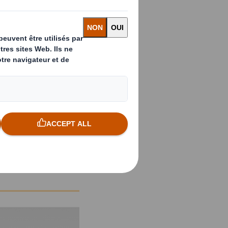
rackers multi-capteurs,
de la réduction des
mballage connecté et