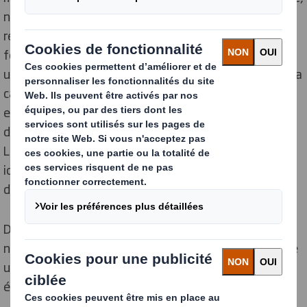
nous avons demandé à nos usines de s'engager à
réaliser des audits préalables pour tous les
fournisseurs potentiels. S'il s'agit d'un nouvel acteur,
une évaluation initiale est effectuée pour déterminer la
capacité du fournisseur potentiel à répondre aux
exigences de DS Smith. Celle-ci peut prendre la forme
d'un questionnaire, d'une visite ou d'un audit formel.
Lorsque des domaines de non-conformité sont
identifiés chez un fournisseur, une action corrective
doit être mise en œuvre dans un délai défini.
Des études sont également en cours pour renforcer
notre action dans ce domaine et pour mettre en œuvre
un programme d'évaluation des fournisseurs pour
évaluer 100% de nos fournisseurs d'ici 2025.