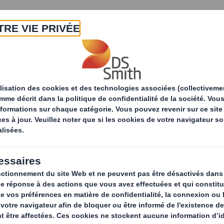
A propos
Produits & Services
Développ
Gamme de papiers
Nos produits
Pa
DS Smith fabrique
de marchés 
l’industrie tex