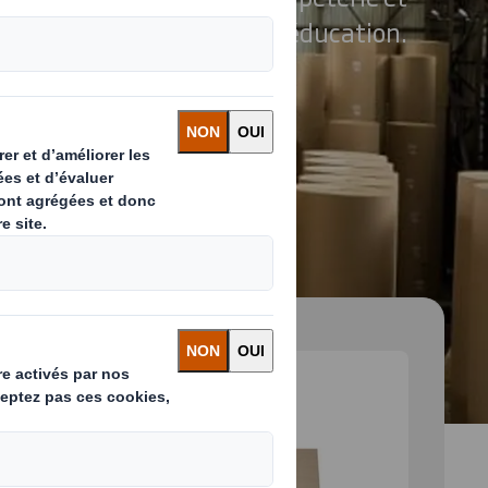
l’éducation.
 and next buttons to move between slides. Only the cu