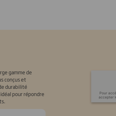
arge gamme de
us conçus et
de durabilité
u idéal pour répondre
Pour accé
accepter 
ts.