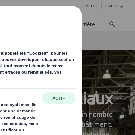
Contact
France
ement durable
Média
Carrière
piers spéciaux
Papiers Spéciaux
 des papiers pour un certain nombre
spécialisés, notamment le bâtiment,
tile, l’agroalimentaire, la papeterie et