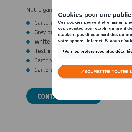
Notre gamme de papiers spéciaux compr
Carton pour plaques de plâtre
Grey board
White board
Testliner 1&2 / Testliner White 21
Carton pour mandrin / carton pour ca
Carton plat
CONTACTEZ-NOUS