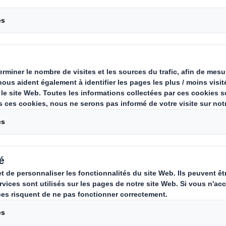
machines de pointe
Carousel. Use previous
 de fibres durables