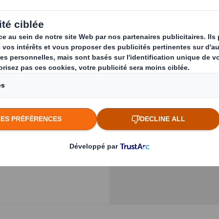
end:
Previous slide
Cliquez pour agrandir l
nettes
Plasterboard Liner