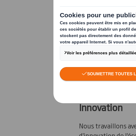
stratégiques d
menons l'indus
circulaire, nou
d'opinions dan
contribuer à f
Notre travail avec l
principaux.
Innovation
Nous travaillons a
d'innovation de l'é