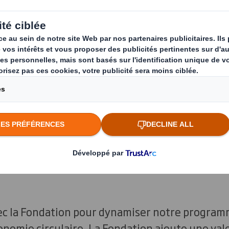
e la Fondation Ellen MacArthur. Al
trie de l'emballage vers une écono
s voulions inviter les principaux le
s notre entreprise pour nous mettr
aire avancer cette approche.
a
Fondation Ellen MacArthur
se concentre sur t
vec la Fondation pour dynamiser notre program
conomie circulaire. La Fondation ajoute une val