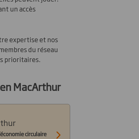
ant un accès
tre expertise et nos
es membres du réseau
 prioritaires.
llen MacArthur
rthur
économie circulaire