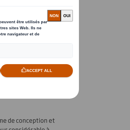
ors que nous
mie plus
aders
e au défi et
rois axes
me de conception et
eur considérable à