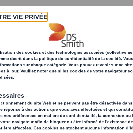
A propos
Produits & Services
Développ
le
Notre leadership en économie circulaire