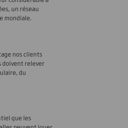
ées, un réseau
ce mondiale.
tage nos clients
s doivent relever
ulaire, du
ntiel que les
elles peuvent jouer.