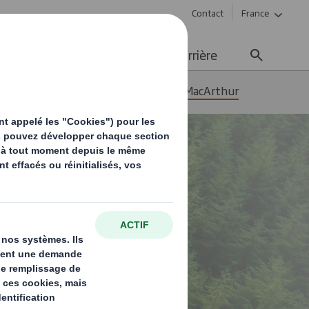
Contact
France
ement durable
Média
Carrière
Partenariat avec la Fondation Ellen MacArthur