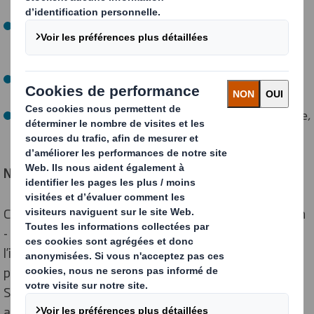
Frustration Free Packaging (FFP) : aucune préparation
requise, livraison sans overbox Amazon, emballage
minimal et recyclable
Ships in Own Container (SIOC) : aucune préparation
requise, livraison sans overbox Amazon.
Prep-Free Packaging (PFP) : aucune préparation requise,
livraison dans une overbox Amazon.
Nous simplifions la certification
C'est simple : il suffit de contacter les équipes DS Smith
- des tests et de la conception aux conseils et à
l’industrialisation. En tant que partenaire du
programme APASS Amazon (Amazon Packaging
Support and Supplier Network), nous vous
accompagnons à chaque étape du processus. Nos