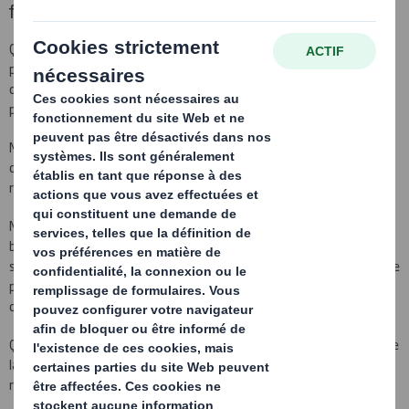
final.
Qu'il s'agisse de présentoirs de comptoir ou de box palettes, de
présentoirs de sol ou de présentations suspendues, notre
département PLV crée des solutions de présentation entièrement
personnalisées.
Notre expertise de la conception volume et notre maîtrise des
différentes technologie d'impressions garantissent des solutions
resistantes et impactantes en linéaire.
Nous proposons des modèles standard ou réalisons selon votre
brief, des modèles sur-mesures avec possibilité d'intégrer des
systèmes lumineux, olfactifs et sonores. Nous intégrons la taille, le
poids, l'accessibilité et la rotation de vos produits pour définir le
design optimal de votre PLV.
Quelle que soit votre promotion, vous pouvez avoir l'assurance que
la couleur, le style et le design que vous avez choisis seront
reproduits de façon précise sur l'ensemble de la campagne.