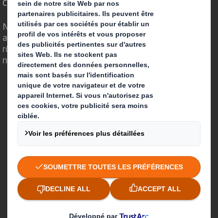
change
Nous faisons la différence parce que nous
avons su voir en quoi l'emballage avait un
rôle important à jouer dans le monde qui
nous entoure.
Qui sommes-nous ?
A propos
Investisseurs
Développement durable
Actualité
Carrière