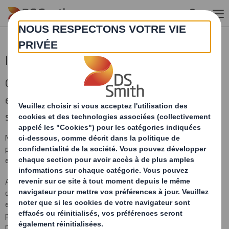
Skip to main content
Innovations packaging
Quel que soit votre besoin, nous travaillons
ensemble pour développer la meilleure
solution d’emballage.
Nos designers sont à votre service pour trouver des solutions
performantes sur l’ensemble de votre cycle d’approvisionnement
et qui vous assurent une différenciation sur le point de vente.
A travers notre réseau, nous proposons une gamme complète
d’emballages tels que les emballages prêts-à-vendre, les
emballages consommateurs, les présentoirs PLV, les emballages
postaux, les emballages de transport et industriels ou encore les
palettes carton.