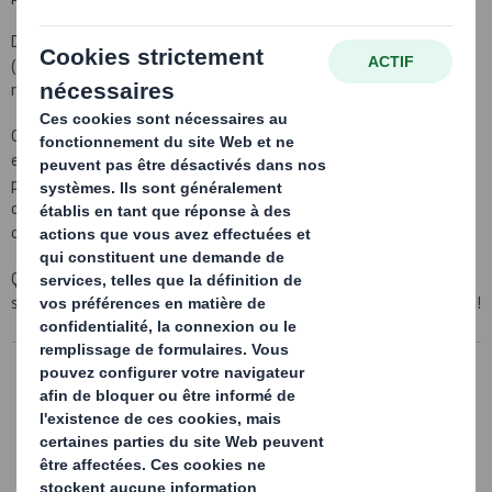
DS Smith offre toutes les techniques d’impressions sur le marché
(flexographie postprint ou preprint, offset et numérique) afin de
répondre à vos attentes.
Grâce à notre approche unique PackRight®, nos équipes prennent
en compte vos besoins spécifiques et définissent la conception la
plus performante pour votre chaîne de conditionnement et vos
opérations logistiques tout en répondant aux attentes du
consommateur final.
Que vous soyez leader sur votre marché ou producteur local, nous
serions heureux de vous proposer l’emballage qui VOUS correspond !
Prêts-à-Vendre
La tendance au «prêt à implanter» et au
«prêt à vendre» (PAV) est à l'origine de
nouveaux concepts d'emballage.
En