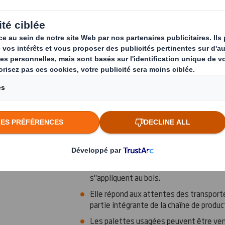
Depuis la production de carton ondulé jusqu
contrôlons toutes les étapes du processus 
la qualité des produits, tout en restant réac
Notre palette en carton ondulé est facile
et ouvre la voie à de nouvelles opportunité
Elle compte également d'autres avantages 
Elle répondra parfaitement aux exigence
pharmaceutique dans les contextes où 
véritable enjeu.
Elle se prête parfaitement au transport
facteur essentiel.
Elle est idéale pour l'exportation dans 
s"appliquent au bois.
Elle répond aux attentes des transporte
partie intégrante de la chaîne de produc
Les palettes usagées peuvent être vend