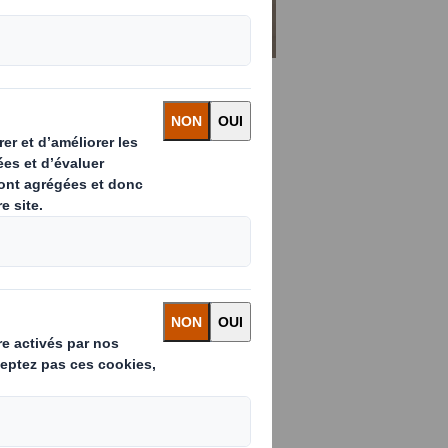
ltitude d'applications, nos
t une alternative plus
 et ergonomique aux
n plastique.
 à tous vos besoins en matière
t tout en respectant
amme de palettes spécialement
, au support de PLV et à la