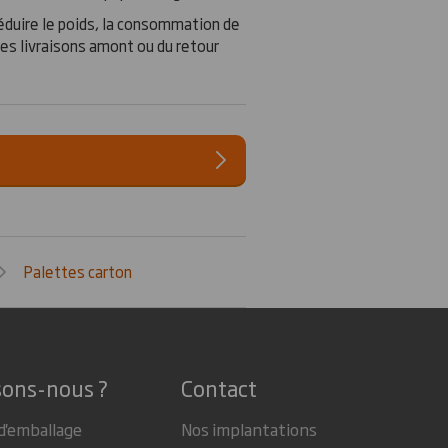
 réduire le poids, la consommation de
des livraisons amont ou du retour
Palettes carton
sons-nous ?
Contact
d'emballage
Nos implantations