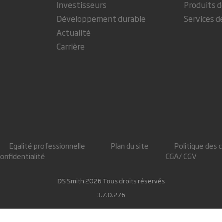
Investisseurs
Produits d
Développement durable
Services d
Actualité
Carrière
Egalité professionnelle
Plan du site
Politique des 
confidentialité
CGA/ CGV
DS Smith 2026 Tous droits réservés
3.7.0.276