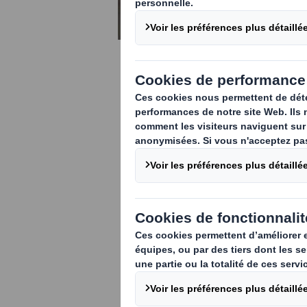
PALETTES CARTON
DS Smith PaPillOn®
Usage industriel
Usage export
Préparation de commandes