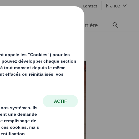
France
Contact
ement durable
Média
Carrière