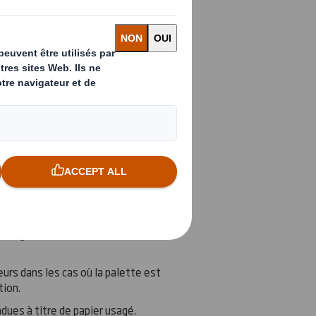
'à l'assemblage des palettes, nous
de production. Nous assurons ainsi
tifs.
ment manipulable, 100 % recyclable
s pour les marques.
:
s de l'industrie alimentaire et
la contamination représente un
 aérien, domaine où le poids est un
les régions où des restrictions
urs dans les cas où la palette est
tion.
ues à titre de papier usagé.