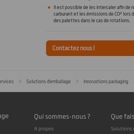
Il est possible de les intercaler afin de
carburant et les émissions de CO² lors 
des palettes dans le cas de rotations.
Contactez nous !
ervices
Solutions d'emballage
Innovations packaging
nge
Qui sommes-nous ?
Que fai
A propos
Solutions 