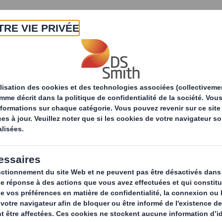
A propos
Produits & Services
Développ