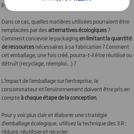
passer de l’emballage.
Dans ce cas, quelles matières utilisées pourraient être
remplacées par des
alternatives écologiques
?
Comment concevoir le packaging
en limitant la quantité
de ressources
nécessaires à sa fabrication ? Comment
cet emballage, une fois créé, pourra-t-il être réutilisé ou
détruit (recyclage, réemploi…) ?
L’impact de l’emballage sur l’entreprise, le
consommateur et l’environnement doivent être pris en
compte
à chaque étape de la conception
.
Pour y voir plus clair et élaborer une stratégie
d’emballage écologique, utilisez la technique des 3 R :
réduire, réutiliser et recycler :