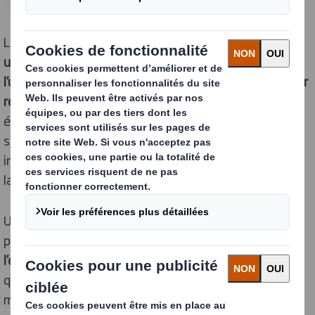
Les e-commerçants peuvent proposer
une expérience
unique, satisfaisante et sensorielle en optimisant
l’unboxing
. Ce terme désigne le moment où
un acheteur
reçoit son paquet et l’ouvre
. Loin d’être anodine, cette
étape donne lieu à des millions de vues sur les réseaux
sociaux, notamment YouTube et Instagram. Les
internautes veulent voir le produit, bien sûr, mais aussi
la manière dont les marques le présentent.
Un packaging personnalisé, original, amusant et
pratique
crée une différence significative dans
l’expérience client.
Cela ne doit pas faire oublier les
questions environnementales, autre préoccupation
majeure des consommateurs.