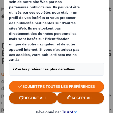
Mais alors comment créer un
packaging personnalisé et
écologique
pour votre activité e-commerce ?
CHOISIR UN EMBALLAGE
ÉCOLOGIQUE : QUELS SONT LES
POINTS D’ATTENTION ?
Un emballage écologique
répond à un ensemble de
critères. Chaque élément, de sa conception jusqu’à sa
destruction en fin de cycle de vie, doit être analysé. La
première étape consiste à s’interroger sur la pertinence
même de l’emballage :
est-il indispensable ?
Quelles
parties sont superflues ?
Parfois, il est impossible de se